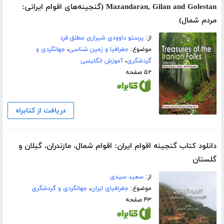
Mazandaran, Gilan and Golestan (گنجینه‌های اقوام ایرانی:
مردم شمال)
از:
پرستو داوودی شیرازی مطلق فرد
موضوع:
جغرافیا و زمین شناسی
،
جهانگردی و
گردشگری
،
آموزش انگلیسی
۵۲ صفحه
دریافت از کتابراه
دانلود کتاب گنجینه اقوام ایران: اقوام شمال، مازندران، گیلان و
گلستان
از:
سعید سیدی
موضوع:
جغرافیای ایران
،
جهانگردی و گردشگری
۴۳ صفحه