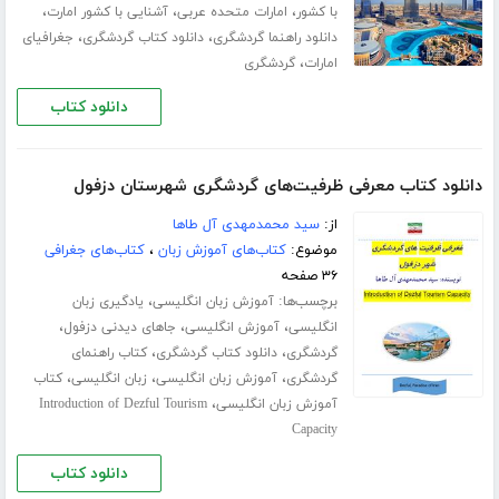
،
،
،
با کشور
امارات متحده عربی
آشنایی با کشور امارت
،
،
دانلود راهنما گردشگری
دانلود کتاب گردشگری
جغرافیای
،
امارات
گردشگری
دانلود کتاب
دانلود کتاب معرفی ظرفیت‌های گردشگری شهرستان دزفول
از:
سید محمدمهدی آل طاها
موضوع:
کتاب‌های آموزش زبان
،
کتاب‌های جغرافی
۳۶ صفحه
برچسب‌ها:
،
آموزش زبان انگلیسی
یادگیری زبان
،
،
،
انگلیسی
آموزش انگلیسی
جاهای دیدنی دزفول
،
،
گردشگری
دانلود کتاب گردشگری
کتاب راهنمای
،
،
،
گردشگری
آموزش زبان انگلیسی
زبان انگلیسی
کتاب
،
آموزش زبان انگلیسی
Introduction of Dezful Tourism
Capacity
دانلود کتاب