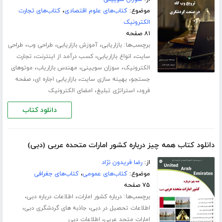
موضوع:
کتاب‌های علوم اقتصادی
،
کتاب‌های تجارت
الکترونیک
۸۱ صفحه
برچسب‌ها:
،
،
،
بازاریابی
آموزش بازاریابی
طراحی وب
طراحی
،
،
،
سایت
انواع بازاریابی
کسب درآمد از اینترنت
تجارت
،
،
،
الکترونیک
سوزان سویینی
مهندس بازاریاب
موتوهای
،
،
،
جستجو
بهینه سازی سایت
بازاریابی اجاره ای
صفحه
،
،
فرود
استراتژی تبلیغ
امضای الکترونیک
دانلود کتاب
دانلود کتاب همه چیز درباره کشور امارات متحده عربی (دبی)
از:
رضا فریدون نژاد
موضوع:
کتاب‌های عمومی
،
کتاب‌های جغرافی
۷۵ صفحه
برچسب‌ها:
،
،
درباره کشور امارات
اطلاعات درباره دبی
،
،
اطلاعات تحصیل در دبی
جاذبه های گردشگری دبی
،
امارات متحد عربی
اطلاعات دبی