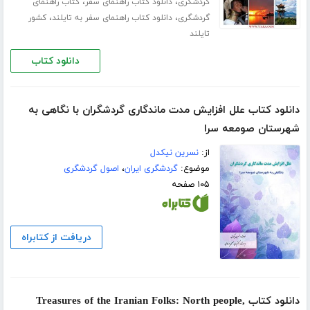
،
،
گردشگری
دانلود کتاب راهنمای سفر
کتاب راهنمای
،
،
گردشگری
دانلود کتاب راهنمای سفر به تایلند
کشور
تایلند
دانلود کتاب
دانلود کتاب علل افزایش مدت ماندگاری گردشگران با نگاهی به
شهرستان صومعه سرا
از:
نسرین نیکدل
موضوع:
گردشگری ایران
،
اصول گردشگری
۱۰۵ صفحه
دریافت از کتابراه
دانلود کتاب Treasures of the Iranian Folks: North people,