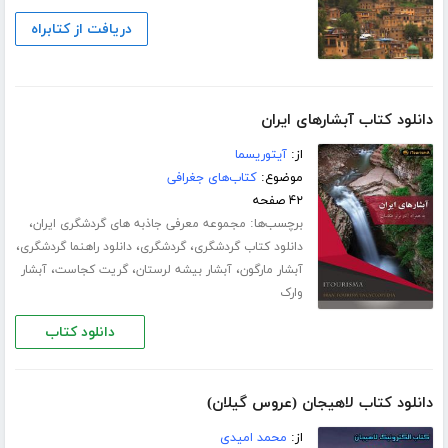
دریافت از کتابراه
دانلود کتاب آبشارهای ایران
از:
آیتوریسما
موضوع:
کتاب‌های جغرافی
۴۲ صفحه
برچسب‌ها:
،
مجموعه معرفی جاذبه های گردشگری ایران
،
،
،
دانلود کتاب گردشگری
گردشگری
دانلود راهنما گردشگری
،
،
،
آبشار مارگون
آبشار بیشه لرستان
گریت کجاست
آبشار
وارک
دانلود کتاب
دانلود کتاب لاهیجان (عروس گیلان)
از:
محمد امیدی