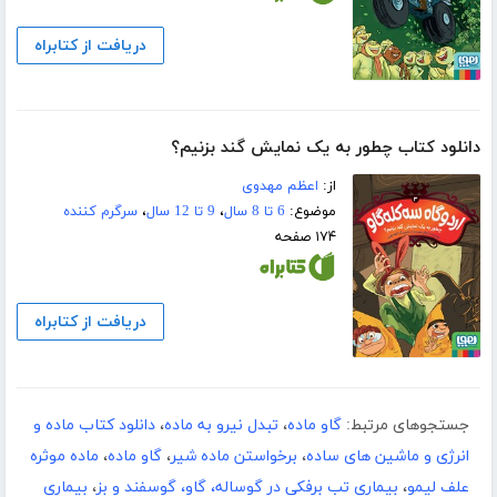
دریافت از کتابراه
دانلود کتاب چطور به یک نمایش گند بزنیم؟
از:
اعظم مهدوی
موضوع:
6 تا 8 سال
،
9 تا 12 سال
،
سرگرم کننده
۱۷۴ صفحه
دریافت از کتابراه
جستجوهای مرتبط:
گاو ماده
،
تبدل نیرو به ماده
،
دانلود کتاب ماده و
انرژی و ماشین های ساده
،
برخواستن ماده شیر
،
گاو ماده
،
ماده موثره
علف لیمو
،
بیماری تب برفکی در گوساله، گاو، گوسفند و بز
،
بیماری