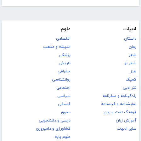
ادبیات
علوم
داستان
اقتصادی
رمان
اندیشه و مذهب
شعر
پزشکی
شعر نو
تاریخی
طنز
جغرافی
کمیک
روانشناسی
نثر ادبی
اجتماعی
زندگینامه و سفرنامه
سیاسی
نمایشنامه و فیلمنامه
فلسفی
فرهنگ لغت و زبان
حقوق
آموزش زبان
درسی و دانشجویی
سایر ادبیات
کشاورزی و دامپروری
علوم پایه