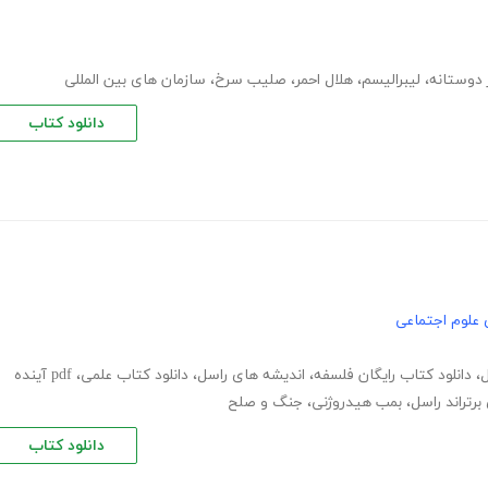
 دوستانه
،
لیبرالیسم
،
هلال احمر
،
صلیب سرخ
،
سازمان های بین المللی
دانلود کتاب
 علوم اجتماعی
ل
،
دانلود کتاب رایگان فلسفه
،
اندیشه های راسل
،
دانلود کتاب علمی
،
pdf آینده
رتراند راسل
،
بمب هیدروژنی
،
جنگ و صلح
دانلود کتاب