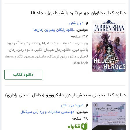
دانلود کتاب دلاوران جهنم (نبرد با شیاطین) - جلد 10
از:
دارن شان
موضوع:
دانلود رایگان بهترین رمان‌ها
۲۴۷ صفحه
برچسب‌ها:
،
،
دموناتا
نبرد با شیاطین
دانلود جلد آخر نبرد
،
،
،
با شیاطین
دانلود رمان هیجان انگیز
دانلود رمان
رمان
،
،
،
تحیلی
دانلود رمان ترسناک
داستان هیجان انگیز
darren
shan book
دانلود کتاب
دانلود کتاب مبانی سنجش از دور مایکروویو (تداخل سنجی راداری)
از:
دیوید پی. لاش
موضوع:
مهندسی مخابرات و پردازش سیگنال
۱۴۸ صفحه