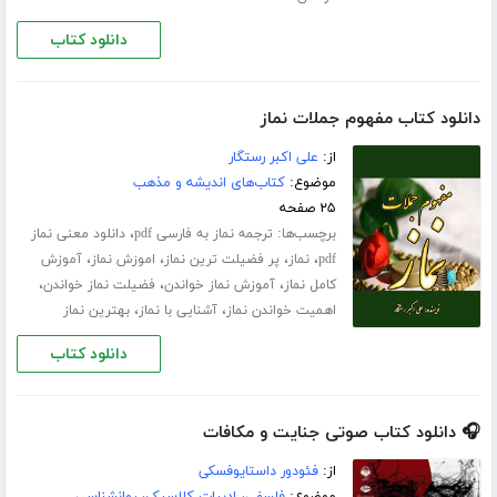
دانلود کتاب
دانلود کتاب مفهوم جملات نماز
از:
علی اکبر رستگار
موضوع:
کتاب‌های اندیشه و مذهب
۲۵ صفحه
برچسب‌ها:
،
ترجمه نماز به فارسی pdf
دانلود معنی نماز
،
،
،
،
pdf
نماز
پر فضیلت ترین نماز
اموزش نماز
آموزش
،
،
،
کامل نماز
آموزش نماز خواندن
فضیلت نماز خواندن
،
،
اهمیت خواندن نماز
آشنایی با نماز
بهترین نماز
دانلود کتاب
🎧 دانلود کتاب صوتی جنایت و مکافات
از:
فئودور داستایوفسکی