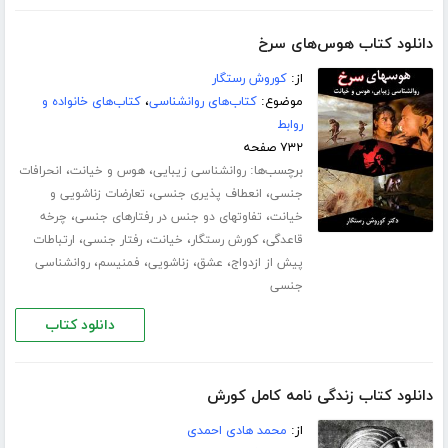
دانلود کتاب هوس‌های سرخ
از:
کوروش رستگار
موضوع:
کتاب‌های روانشناسی
،
کتاب‌های خانواده و
روابط
۷۳۲ صفحه
برچسب‌ها:
،
،
روانشناسی زیبایی
هوس و خیانت
انحرافات
،
،
جنسی
انعطاف پذیری جنسی
تعارضات زناشویی و
،
،
خیانت
تفاوتهای دو جنس در رفتارهای جنسی
چرخه
،
،
،
،
قاعدگی
کورش رستگار
خیانت
رفتار جنسی
ارتباطات
،
،
،
،
پیش از ازدواج
عشق
زناشویی
فمنیسم
روانشناسی
جنسی
دانلود کتاب
دانلود کتاب زندگی نامه کامل کورش
از:
محمد هادی احمدی