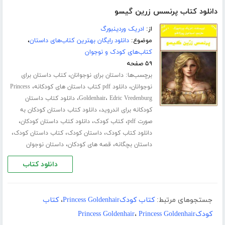
دانلود کتاب پرنسس زرین گیسو
از:
ادریک وردینبورگ
موضوع:
دانلود رایگان بهترین کتاب‌های داستان
،
کتاب‌های کودک و نوجوان
۵۹ صفحه
برچسب‌ها:
،
داستان برای نوجوانان
کتاب داستان برای
،
،
نوجوانان
دانلود pdf کتاب داستان های کودکانه
Princess
،
،
Edric Vredenburg
Goldenhair
دانلود کتاب داستان
،
کودکانه برای اندروید
دانلود کتاب داستان کودکان به
،
،
،
صورت pdf
کتاب کودک
دانلود کتاب داستان کودکان
،
،
،
دانلود کتاب کودک
داستان کودک
کتاب داستان کودک
،
،
داستان بچگانه
قصه های کودکان
داستان نوجوان
دانلود کتاب
جستجوهای مرتبط:
کتاب کودکPrincess Goldenhair
،
کتاب
کودکPrincess Goldenhair
Princess Goldenhair
،