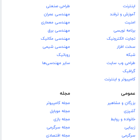
اینترنت
طراحی صنعتی
آموزش و ترفند
مهندسی عمران
امنیت
مهندسی معماری
برنامه نویسی
مهندسی برق
تجارت الکترونیک
مهندسی مکانیک
سخت افزار
مهندسی شیمی
شبکه
روباتیک
طراحی وب سایت
سایر مهندسی‌ها
گرافیک
کامپیوتر و اینترنت
عمومی
مجله
بزرگان و مشاهیر
مجله کامپیوتر
آشپزی
مجله موبایل
خانواده و روابط
مجله بازی
زیبایی
مجله سرگرمی
سرگرمی
مجله اقتصادی