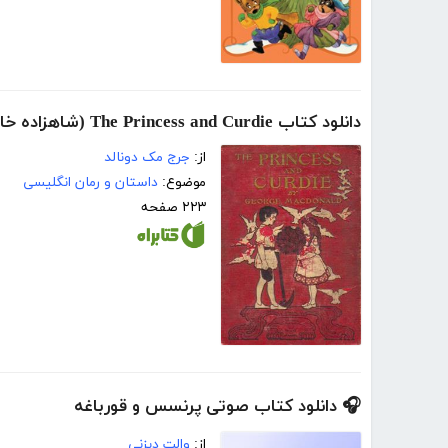
دانلود کتاب The Princess and Curdie (شاهزاده خانم و جن)
از:
جرج مک دونالد
موضوع:
داستان و رمان انگلیسی
۲۲۳ صفحه
🎧 دانلود کتاب صوتی پرنسس و قورباغه
از:
والت دیزنی