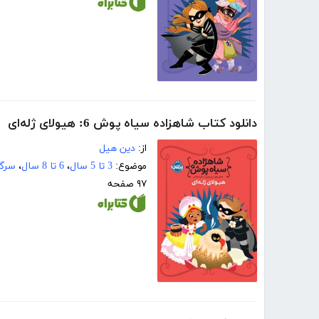
دانلود کتاب شاهزاده سیاه پوش 6: هیولای ژله‌ای
از:
دین هیل
موضوع:
3 تا 5 سال
،
6 تا 8 سال
،
سرگر
۹۷ صفحه