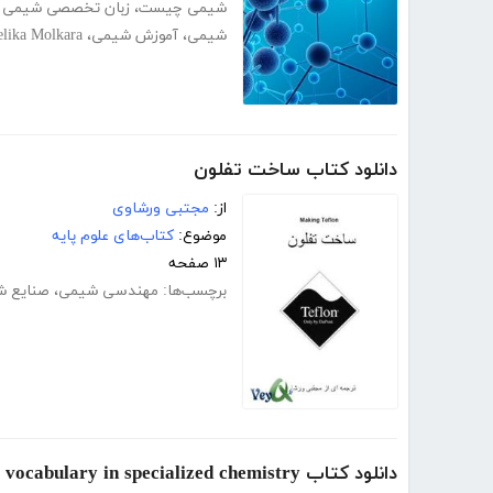
شیمی چیست
،
زبان تخصصی شیمی ا
شیمی
،
آموزش شیمی
،
lika Molkara
دانلود کتاب ساخت تفلون
از:
مجتبی ورشاوی
موضوع:
کتاب‌های علوم پایه
۱۳ صفحه
برچسب‌ها:
مهندسی شیمی
،
صنایع 
دانلود کتاب Useful vocabulary in specialized chemistry