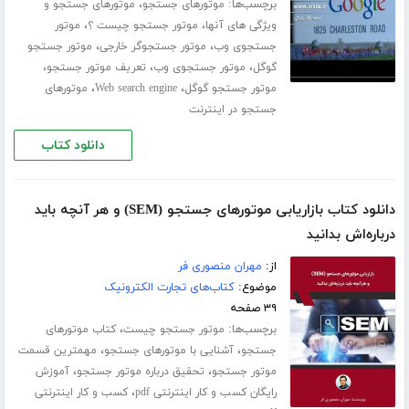
برچسب‌ها:
،
موتورهای جستجو
موتورهای جستجو و
،
،
ویژگی های آنها
موتور جستجو چیست ؟
موتور
،
،
جستجوی وب
موتور جستجوگر خارجی
موتور جستجو
،
،
،
گوگل
موتور جستجوی وب
تعریف موتور جستجو
،
،
موتور جستجو گوگل
Web search engine
موتورهای
جستجو در اینترنت
دانلود کتاب
دانلود کتاب بازاریابی موتورهای جستجو (SEM) و هر آنچه باید
درباره‌اش بدانید
از:
مهران منصوری فر
موضوع:
کتاب‌های تجارت الکترونیک
۳۹ صفحه
برچسب‌ها:
،
موتور جستجو چیست
کتاب موتورهای
،
،
جستجو
آشنایی با موتورهای جستجو
مهمترین قسمت
،
،
موتور جستجو
تحقیق درباره موتور جستجو
آموزش
،
رایگان کسب و کار اینترنتی pdf
کسب و کار اینترنتی