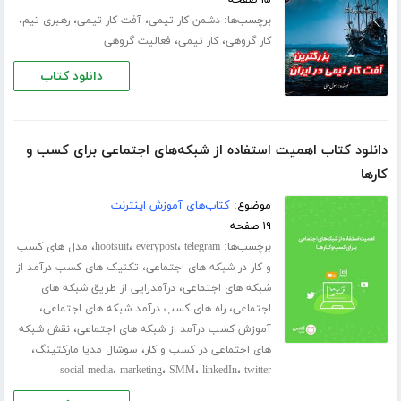
برچسب‌ها:
،
،
،
دشمن کار تیمی
آفت کار تیمی
رهبری تیم
،
،
کار گروهی
کار تیمی
فعالیت گروهی
دانلود کتاب
دانلود کتاب اهمیت استفاده از شبکه‌های اجتماعی برای کسب و
کارها
موضوع:
کتاب‌های آموزش اینترنت
۱۹ صفحه
برچسب‌ها:
،
،
،
telegram
everypost
hootsuit
مدل های کسب
،
و کار در شبکه های اجتماعی
تکنیک های کسب درآمد از
،
شبکه های اجتماعی
درآمدزایی از طریق شبکه های
،
،
اجتماعی
راه های کسب درآمد شبکه های اجتماعی
،
آموزش کسب درآمد از شبکه های اجتماعی
نقش شبکه
،
،
های اجتماعی در کسب و کار
سوشال مدیا مارکتینگ
،
،
،
،
social media
marketing
SMM
linkedIn
twitter