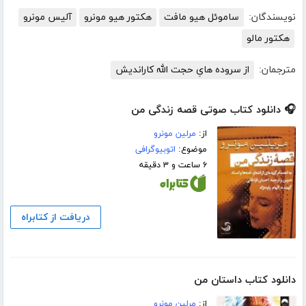
نویسندگان:
ساموئل هیو مافت
هکتور هیو مونرو
آلیس مونرو
هکتور مالو
مترجمان:
از سروده هایِ حجت الله کاراندیش
🎧 دانلود کتاب صوتی قصه زندگی من
از:
مرلین مونرو
موضوع:
اتوبیوگرافی
۶ ساعت و ۳ دقیقه
دریافت از کتابراه
دانلود کتاب داستان من
از:
مرلین مونرو