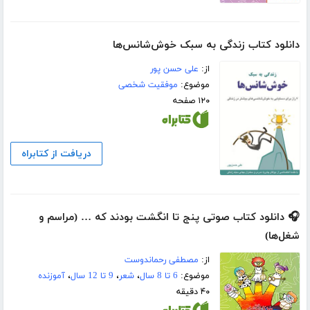
دانلود کتاب زندگی به سبک خوش‌شانس‌ها
از:
علی حسن پور
موضوع:
موفقیت شخصی
۱۲۰ صفحه
دریافت از کتابراه
🎧 دانلود کتاب صوتی پنج تا انگشت بودند که … (مراسم و
شغل‌ها)
از:
مصطفی رحماندوست
موضوع:
6 تا 8 سال
،
شعر
،
9 تا 12 سال
،
آموزنده
۴۰ دقیقه