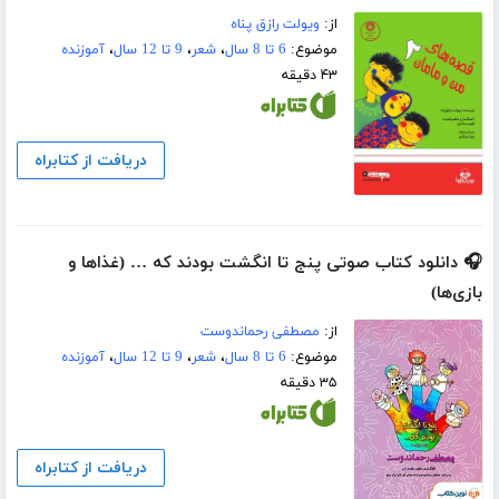
از:
ویولت رازق پناه
موضوع:
6 تا 8 سال
،
شعر
،
9 تا 12 سال
،
آموزنده
۴۳ دقیقه
دریافت از کتابراه
🎧 دانلود کتاب صوتی پنج تا انگشت بودند که … (غذاها و
بازی‌ها)
از:
مصطفی رحماندوست
موضوع:
6 تا 8 سال
،
شعر
،
9 تا 12 سال
،
آموزنده
۳۵ دقیقه
دریافت از کتابراه