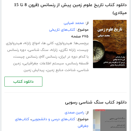
دانلود کتاب تاریخ علوم زمین پیش از رنسانس (قرون 8 تا 15
میلادی)
از:
محمد ضیایی
موضوع:
کتاب‌های تاریخی
۲۷۵ صفحه
برچسب‌ها:
،
،
،
هیدرولوژی
کانی ها
امواج زلزله
هیدرولوژی
،
،
،
،
چیست
زلزله نگاری
زلزله
سنگ شناسی
دوره رنسانس
،
،
،
با کدام دوره در ایران
رنسانس pdf
رنسانس چیست
،
،
فلسفه رنسانس
سیستم اطلاعات جغرافیایی
زمین
،
،
شناسی
شناخت منابع زمین
پیدایش زمین
دانلود کتاب
دانلود کتاب سنگ شناسی رسوبی
از:
رامین صمدی
موضوع:
کتاب‌های درسی و دانشجویی
،
کتاب‌های
جغرافی