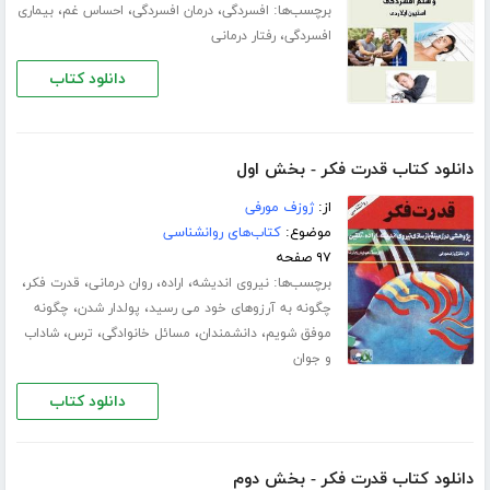
برچسب‌ها:
،
،
،
افسردگی
درمان افسردگی
احساس غم
بیماری
،
افسردگی
رفتار درمانی
دانلود کتاب
دانلود کتاب قدرت فکر - بخش اول
از:
ژوزف مورفی
موضوع:
کتاب‌های روانشناسی
۹۷ صفحه
برچسب‌ها:
،
،
،
،
نیروی اندیشه
اراده
روان درمانی
قدرت فکر
،
،
چگونه به آرزوهای خود می رسید
پولدار شدن
چگونه
،
،
،
،
موفق شویم
دانشمندان
مسائل خانوادگی
ترس
شاداب
و جوان
دانلود کتاب
دانلود کتاب قدرت فکر - بخش دوم