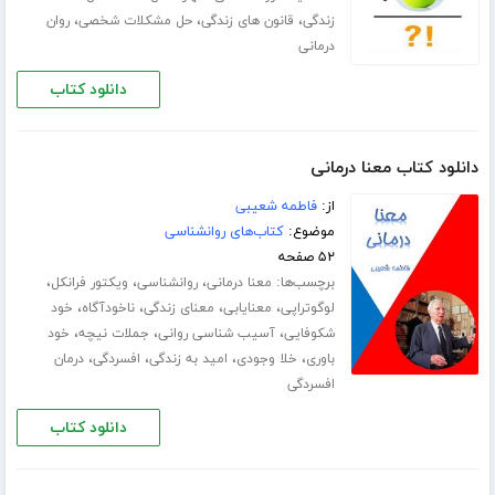
،
،
،
زندگی
قانون های زندگی
حل مشکلات شخصی
روان
درمانی
دانلود کتاب
دانلود کتاب معنا درمانی
از:
فاطمه شعیبی
موضوع:
کتاب‌های روانشناسی
۵۲ صفحه
برچسب‌ها:
،
،
،
معنا درمانی
روانشناسی
ویکتور فرانکل
،
،
،
،
لوگوتراپی
معنایابی
معنای زندگی
ناخودآگاه
خود
،
،
،
شکوفایی
آسیب شناسی روانی
جملات نیچه
خود
،
،
،
،
باوری
خلا وجودی
امید به زندگی
افسردگی
درمان
افسردگی
دانلود کتاب