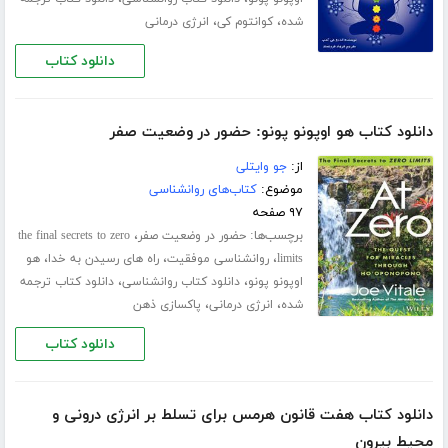
،
،
شده
کوانتوم کی
انرژی درمانی
دانلود کتاب
دانلود کتاب هو اوپونو پونو: حضور در وضعیت صفر
از:
جو وایتلی
موضوع:
کتاب‌های روانشناسی
۹۷ صفحه
برچسب‌ها:
،
حضور در وضعیت صفر
the final secrets to zero
،
،
،
limits
روانشناسی موفقیت
راه های رسیدن به خدا
هو
،
،
اوپونو پونو
دانلود کتاب روانشناسی
دانلود کتاب ترجمه
،
،
شده
انرژی درمانی
پاکسازی ذهن
دانلود کتاب
دانلود کتاب هفت قانون هرمس برای تسلط بر انرژی درونی و
محیط بیرون