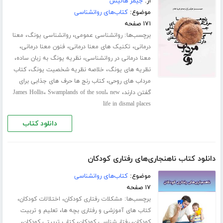
از:
جیمز هالیس
موضوع:
کتاب‌های روانشناسی
۱۷۱ صفحه
برچسب‌ها:
،
،
روانشناسی عمومی
روانشناسی یونگ
معنا
،
،
،
درمانی
تکنیک های معنا درمانی
فنون معنا درمانی
،
،
معنا درمانی در روانشناسی
نظریه یونگ به زبان ساده
،
،
نظریه های یونگ
خلاصه نظریه شخصیت یونگ
کتاب
،
مرداب هاى روحى
کتاب رنج ها حرف های جذابی برای
،
،
،
گفتن دارند
new
Swamplands of the soul
James Hollis
life in dismal places
دانلود کتاب
دانلود کتاب ناهنجاری‌های رفتاری کودکان
موضوع:
کتاب‌های روانشناسی
۱۷ صفحه
برچسب‌ها:
،
،
مشکلات رفتاری کودکان
اختلالات کودکان
،
کتاب های آموزشی و رفتاری بچه ها
تعلیم و تربیت
،
،
،
کودکان
رفتار شناسی کودکان
کتاب تربیتی کودکان