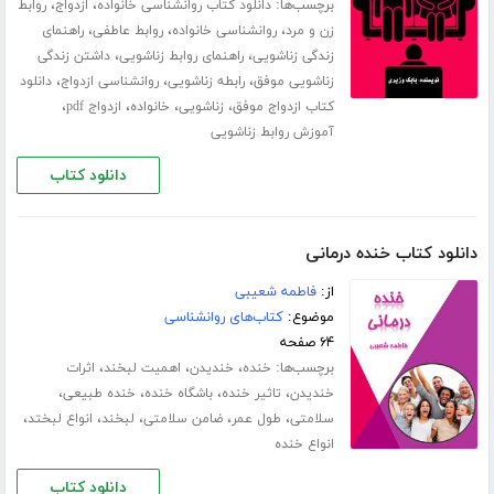
برچسب‌ها:
،
،
دانلود کتاب روانشناسی خانواده
ازدواج
روابط
،
،
،
زن و مرد
روانشناسی خانواده
روابط عاطفی
راهنمای
،
،
زندگی زناشویی
راهنمای روابط زناشویی
داشتن زندگی
،
،
،
زناشویی موفق
رابطه زناشویی
روانشناسی ازدواج
دانلود
،
،
،
،
کتاب ازدواج موفق
زناشویی
خانواده
ازدواج pdf
آموزش روابط زناشویی
دانلود کتاب
دانلود کتاب خنده درمانی
از:
فاطمه شعیبی
موضوع:
کتاب‌های روانشناسی
۶۴ صفحه
برچسب‌ها:
،
،
،
خنده
خندیدن
اهمیت لبخند
اثرات
،
،
،
،
خندیدن
تاثیر خنده
باشگاه خنده
خنده طبیعی
،
،
،
،
،
سلامتی
طول عمر
ضامن سلامتی
لبخند
انواع لبختد
انواع خنده
دانلود کتاب