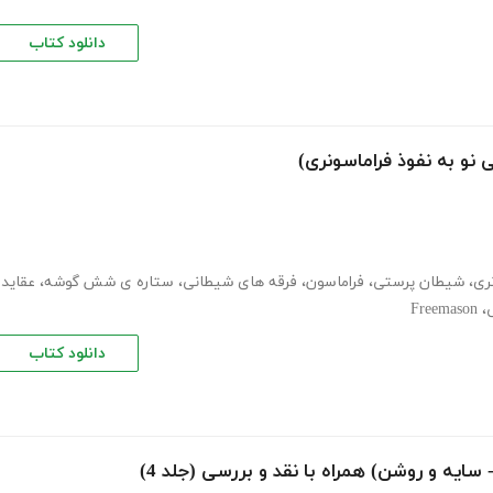
دانلود کتاب
 نو به نفوذ فراماسونری)
ری
،
شیطان پرستی
،
فراماسون
،
فرقه های شیطانی
،
ستاره ی شش گوشه
،
عقاید
Freemason
،
دانلود کتاب
ایه و روشن) همراه با نقد و بررسی (جلد 4)