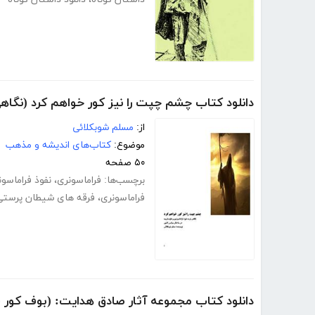
دانلود کتاب چشم چپت را نیز کور خواهم کرد (نگاهی
از:
مسلم شوبکلائی
موضوع:
کتاب‌های اندیشه و مذهب
۵۰ صفحه
برچسب‌ها:
فراماسونری
،
نفوذ فراماسون
فراماسونری
،
فرقه های شیطان پرستی
دانلود کتاب مجموعه آثار صادق هدایت: (بوف کور - س