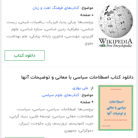
موضوع:
کتاب‌های فرهنگ لغت و زبان
۰ صفحه
برچسب‌ها:
،
،
،
،
ویکی پدیا
فیزیک
ریاضیات
شیمی
زیست
،
،
،
،
شناسی
جغرافیا
زمین شناسی
ستاره شناسی
علوم
،
،
،
،
،
،
کاربردی
مهندسی
فناوری
رایانه
پزشکی
علم بهداشت
حقوق
دانلود کتاب
دانلود کتاب اصطلاحات سیاسی با معانی و توضیحات آنها
از:
علی بهاری
موضوع:
کتاب‌های علوم سیاسی
۹ صفحه
برچسب‌ها:
،
،
،
اصطلاحات سیاسی
سیاسی
سیاست
،
،
،
،
اصطلاحات
معانی سیاسی
توسعه طلبی
بنیاد گرایی
،
،
،
،
،
،
حزب
کمونیسم
تروریسم
پان
حکومت
لیبرال
،
دموکراتی
جمهوری