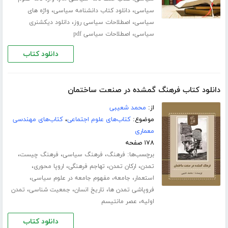
،
،
سیاسی
دانلود کتاب دانشنامه سیاسی
واژه های
،
،
سیاسی
اصطلاحات سیاسی روز
دانلود دیکشنری
،
سیاسی
اصطلاحات سیاسی pdf
دانلود کتاب
دانلود کتاب فرهنگ گمشده در صنعت ساختمان
از:
محمد شعیبی
موضوع:
کتاب‌های علوم اجتماعی
،
کتاب‌های مهندسی
معماری
۱۷۸ صفحه
برچسب‌ها:
،
،
،
فرهنگ
فرهنگ سیاسی
فرهنگ چیست
،
،
،
،
تمدن
ارکان تمدن
تهاجم فرهنگی
اروپا محوری
،
،
،
استعمار
جامعه
مفهوم جامعه در علوم سیاسی
،
،
،
فروپاشی تمدن ها
تاریخ انسان
جمعیت شناسی
تمدن
،
اولیه
عصر مانتیسم
دانلود کتاب