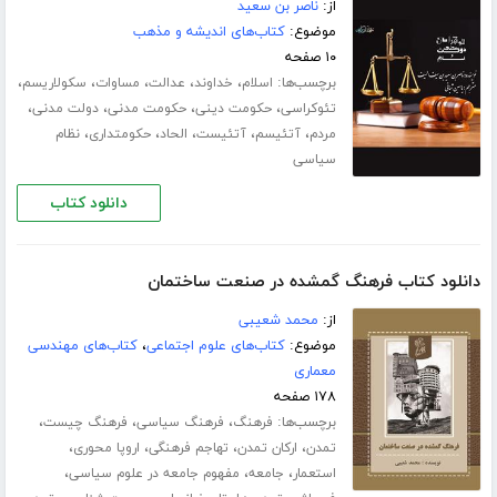
از:
ناصر بن سعید
موضوع:
کتاب‌های اندیشه و مذهب
۱۰ صفحه
برچسب‌ها:
،
،
،
،
،
اسلام
خداوند
عدالت
مساوات
سکولاریسم
،
،
،
،
تئوکراسی
حکومت دینی
حکومت مدنی
دولت مدنی
،
،
،
،
،
مردم
آتئیسم
آتئیست
الحاد
حکومتداری
نظام
سیاسی
دانلود کتاب
دانلود کتاب فرهنگ گمشده در صنعت ساختمان
از:
محمد شعیبی
موضوع:
کتاب‌های علوم اجتماعی
،
کتاب‌های مهندسی
معماری
۱۷۸ صفحه
برچسب‌ها:
،
،
،
فرهنگ
فرهنگ سیاسی
فرهنگ چیست
،
،
،
،
تمدن
ارکان تمدن
تهاجم فرهنگی
اروپا محوری
،
،
،
استعمار
جامعه
مفهوم جامعه در علوم سیاسی