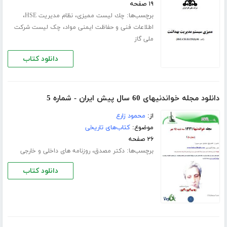
۱۹ صفحه
برچسب‌ها:
،
،
ﭼﻚ ﻟﻴﺴﺖ ﻣﻤﻴﺰی
نظام مدیریت HSE
،
اطلاعات فنی و حفاظت ایمنی مواد
چک لیست شرکت
ملی گاز
دانلود کتاب
دانلود مجله خواندنیهای 60 سال پیش ایران - شماره 5
از:
محمود زارع
موضوع:
کتاب‌های تاریخی
۲۶ صفحه
برچسب‌ها:
،
دکتر مصدق
روزنامه های داخلی و خارجی
دانلود کتاب