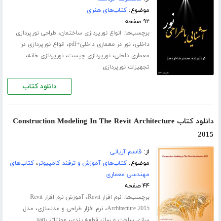
موضوع:
کتاب‌های هنری
۹۲ صفحه
برچسب‌ها:
،
انواع نورپردازی ساختمان
طراحی نورپردازی
،
،
داخلی
نور در معماری داخلی+pdf
انواع نورپردازی در
،
،
،
معماری داخلی
نورپردازی چیست
نورپردازی خانه
تجهیزات نورپردازی
دانلود کتاب
دانلود کتاب Construction Modeling In The Revit Architecture
2015
از:
قاسم آریانی
موضوع:
کتاب‌های آموزش و ترفند کامپیوتر
،
کتاب‌های
مهندسی معماری
۴۴ صفحه
برچسب‌ها:
،
نرم افزار Revit
آموزش نرم افزار Revit
،
،
Architecture 2015
نرم افزار طراحی و مدلسازی
مدل
،
،
،
،
سازی ساخت و ساز
قطعه بندی
مونتاژ
part