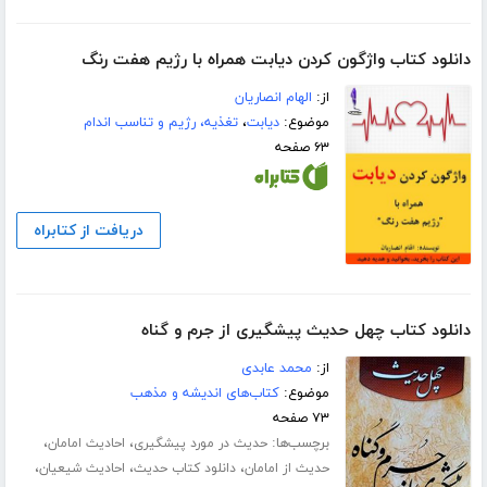
دانلود کتاب واژگون کردن دیابت همراه با رژیم هفت رنگ
از:
الهام انصاریان
موضوع:
دیابت
،
تغذیه، رژیم و تناسب اندام
۶۳ صفحه
دریافت از کتابراه
دانلود کتاب چهل حدیث پیشگیری از جرم و گناه
از:
محمد عابدی
موضوع:
کتاب‌های اندیشه و مذهب
۷۳ صفحه
برچسب‌ها:
،
،
حدیث در مورد پیشگیری
احادیث امامان
،
،
،
حدیث از امامان
دانلود کتاب حدیث
احادیث شیعیان