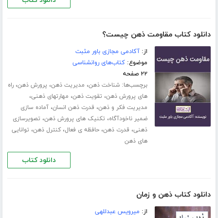
دانلود کتاب
دانلود کتاب مقاومت ذهن چیست؟
از:
آکادمی مجازی باور مثبت
موضوع:
کتاب‌های روانشناسی
۲۲ صفحه
برچسب‌ها:
،
،
،
شناخت ذهن
مدیریت ذهن
پرورش ذهن
راه
،
،
،
های پرورش ذهن
تقویت ذهن
مهارت­های ذهنی
،
،
مدیریت فکر و ذهن
قدرت ذهن انسان
آماده سازی
،
،
ضمیر ناخودآگاه
تکنیک های پرورش ذهن
تصویرسازی
،
،
،
،
ذهنی
قدرت ذهن
حافظه ی فعال
کنترل ذهن
توانایی
های ذهن
دانلود کتاب
دانلود کتاب ذهن و زمان
از:
میرویس عبدللهی