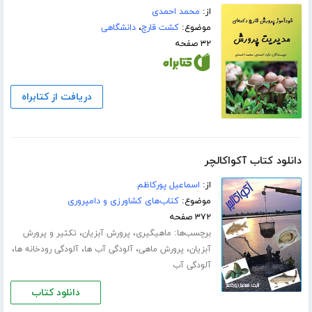
از:
محمد احمدی
موضوع:
کشت قارچ
،
دانشگاهی
۳۲ صفحه
دریافت از کتابراه
دانلود کتاب آکواکالچر
از:
اسماعیل پورکاظم
موضوع:
کتاب‌های کشاورزی و دامپروری
۳۷۲ صفحه
برچسب‌ها:
،
،
ماهیگیری
پرورش آبزیان
تکثیر و پرورش
،
،
،
،
آبزیان
پرورش ماهی
آلودگی آب ها
آلودگی رودخانه ها
آلودگی آب
دانلود کتاب