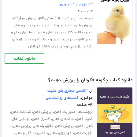
کشاورزی و دامپروری
۹۲ صفحه
برچسب‌ها:
،
،
پرورش مرغ گوشتی pdf
پرورش مرغ pdf
،
،
،
پرورش طیور
اصول پرورش طیور
طیور
بیماری های
،
،
طیور
دانلود کتاب بیماری های طیور
بیماریهای دام و
،
،
،
طیور pdf
بیماریهای طیور و درمان آنها
پایه یازدهم
،
پایه ی یازدهم دوره ی دوم
شاخه کاردانش
دانلود کتاب
دانلود کتاب چگونه فکرمان را پرورش دهیم؟
از:
آکادمی مجازی باور مثبت
موضوع:
کتاب‌های روانشناسی
۳۳ صفحه
برچسب‌ها:
،
،
،
مدیریت ذهن
پرورش ذهن
شناخت ذهن
،
،
،
قدرت ذهن
حافظه ی فعال
کنترل ذهن
توانایی های
،
،
،
،
ذهن
ذهن
پرورش ذهن خلاق
راه های پرورش ذهن
،
،
،
تقویت ذهن
مهارت­های ذهنی
مدیریت فکر و ذهن