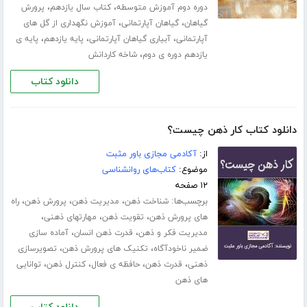
،
،
دوره دوم آموزش متوسطه
کتاب سال یازدهم
پرورش
،
،
گیاهان
گیاهان آپارتمانی
آموزش نگهداری از گل های
،
،
،
آپارتمانی
آبیاری گیاهان آپارتمانی
پایه یازدهم
پایه ی
،
یازدهم دوره ی دوم
شاخه کاردانش
دانلود کتاب
دانلود کتاب کار ذهن چیست؟
از:
آکادمی مجازی باور مثبت
موضوع:
کتاب‌های روانشناسی
۱۲ صفحه
برچسب‌ها:
،
،
،
شناخت ذهن
مدیریت ذهن
پرورش ذهن
راه
،
،
،
های پرورش ذهن
تقویت ذهن
مهارت­های ذهنی
،
،
مدیریت فکر و ذهن
قدرت ذهن انسان
آماده سازی
،
،
ضمیر ناخودآگاه
تکنیک های پرورش ذهن
تصویرسازی
،
،
،
،
ذهنی
قدرت ذهن
حافظه ی فعال
کنترل ذهن
توانایی
های ذهن