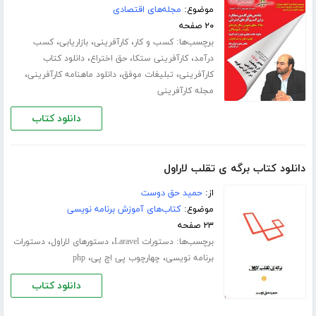
موضوع:
مجله‌های اقتصادی
۲۰ صفحه
برچسب‌ها:
،
،
،
کسب و کار
کارآفرینی
بازاریابی
کسب
،
،
،
درآمد
کارآفرینی ستکا
حق اختراع
دانلود کتاب
،
،
،
کارآفرینی
تبلیغات موفق
دانلود ماهنامه کارآفرینی
مجله کارآفرینی
دانلود کتاب
دانلود کتاب برگه ی تقلب لاراول
از:
حمید حق دوست
موضوع:
کتاب‌های آموزش برنامه نویسی
۲۳ صفحه
برچسب‌ها:
،
،
دستورات Laravel
دستورهای لاراول
دستورات
،
،
برنامه نویسی
چهارچوب پی اچ پی
php
دانلود کتاب