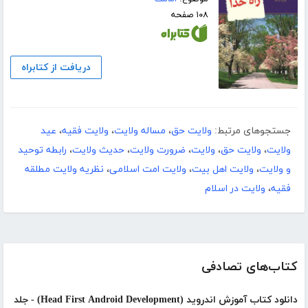
۱۰۸ صفحه
دریافت از کتابراه
جستجوهای مرتبط:
ولایت حق
،
مساله ولایت
،
ولایت فقیه
،
عید
ولایت
،
ولایت حق
،
ولایت
،
ضرورت ولایت
،
حدیث ولایت
،
رابطه توحید
و ولایت
،
ولایت اهل بیت
،
ولایت امت اسلامی
،
نظریه ولایت مطلقه
فقیه
،
ولایت در اسلام
کتاب‌های تصادفی
دانلود کتاب آموزش اندروید (Head First Android Development) - جلد