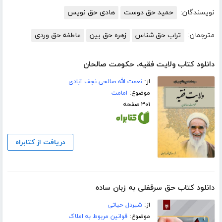
نویسندگان:
حمید حق دوست
هادی حق نویس
مترجمان:
تراب حق شناس
زهره حق بین
عاطفه حق وردی
دانلود کتاب ولایت فقیه، حکومت صالحان
از:
نعمت الله صالحی نجف آبادی
موضوع:
امامت
۳۰۱ صفحه
دریافت از کتابراه
دانلود کتاب حق سرقفلی به زبان ساده
از:
شیردل حیاتی
موضوع:
قوانین مربوط به املاک