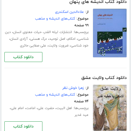
دانلود کتاب اندیشه های پنهان
از:
علاءالدین اسکندری
موضوع:
کتاب‌های اندیشه و مذهب
۹۹ صفحه
برچسب‌ها:
،
،
انتشارات لیله القدر
حیات معنوی انسان
دین
،
،
،
،
،
شناسی
احکام
اصل توحید
درک هستی
آزادی انسان
،
،
خود شناسی
ضرورت ولایت
علی صفایی حائری
دانلود کتاب
دانلود کتاب ولایت عشق
از:
زهرا خوش نظر
موضوع:
کتاب‌های اندیشه و مذهب
۶۴ صفحه
برچسب‌ها:
،
،
،
،
اهل البیت
حضرت علی
امامت
امام علی
عید غدیر
دانلود کتاب