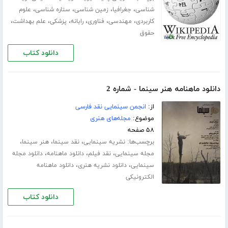
،
،
،
،
شناسی
جغرافیا
زمین شناسی
ستاره شناسی
علوم
،
،
،
،
،
،
کاربردی
مهندسی
فناوری
رایانه
پزشکی
علم بهداشت
حقوق
دانلود کتاب
دانلود ماهنامه هنر سینما - شماره 2
از:
انجمن سینمایی نقد فارسی
موضوع:
مجله‌های هنری
۵۸ صفحه
برچسب‌ها:
،
،
،
نشریه سینمایی
نقد سینما
هنر سینما
،
،
،
مجله سینمایی
نقد فیلم
دانلود ماهنامه
دانلود مجله
،
،
سینمایی
دانلود نشریه هنری
دانلود ماهنامه
الکترونیکی
دانلود کتاب