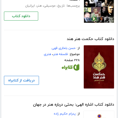
برچسب‌ها:
،
،
،
تاریخ
موسیقی
هنر
ایرانیان
دانلود کتاب
دانلود کتاب حکمت هنر هند
از:
حسن بلخاری قهی
موضوع:
فلسفه هنر
،
هنری
۲۲۸ صفحه
دریافت از کتابراه
دانلود کتاب اشاره الهی: بحثی درباره هنر در جهان
از:
پدرام حکیم زاده