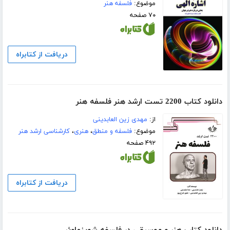
موضوع:
فلسفه هنر
۷۰ صفحه
دریافت از کتابراه
دانلود کتاب 2200 تست ارشد هنر فلسفه هنر
از:
مهدی زین العابدینی
موضوع:
فلسفه و منطق
،
هنری
،
کارشناسی ارشد هنر
۴۹۲ صفحه
دریافت از کتابراه