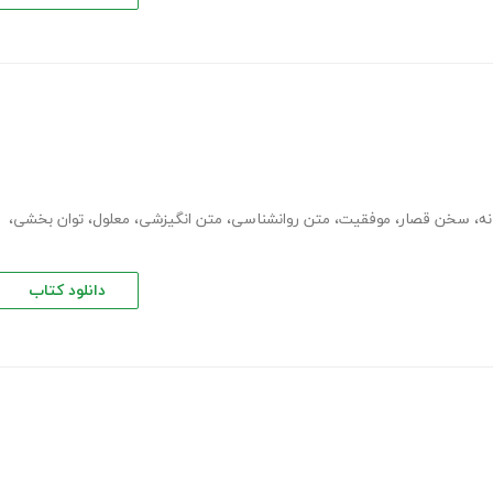
ه
،
سخن قصار
،
موفقیت
،
متن روانشناسی
،
متن انگیزشی
،
معلول
،
توان بخشی
،
دانلود کتاب