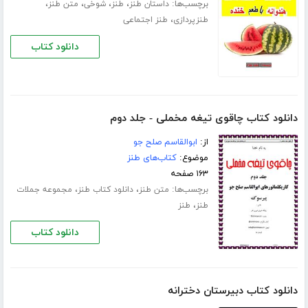
برچسب‌ها:
،
،
،
،
داستان طنز
طنز
شوخی
متن طنز
،
طنزپردازی
طنز اجتماعی
دانلود کتاب
دانلود کتاب چاقوی تیغه مخملی - جلد دوم
از:
ابوالقاسم صلح جو
موضوع:
کتاب‌های طنز
۱۶۳ صفحه
برچسب‌ها:
،
،
متن طنز
دانلود کتاب طنز
مجموعه جملات
،
طنز
طنز
دانلود کتاب
دانلود کتاب دبیرستان دخترانه