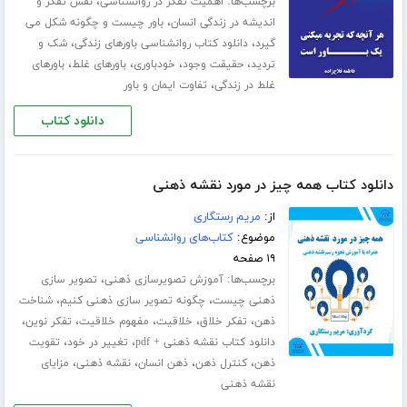
برچسب‌ها:
،
اهمیت تفکر در روانشناسی
نقش تفکر و
،
اندیشه در زندگی انسان
باور چیست و چگونه شکل می
،
،
گیرد
دانلود کتاب روانشناسی باورهای زندگی
شک و
،
،
،
،
تردید
حقیقت وجود
خودباوری
باورهای غلط
باورهای
،
غلط در زندگی
تفاوت ایمان و باور
دانلود کتاب
دانلود کتاب همه چیز در مورد نقشه ذهنی
از:
مریم رستگاری
موضوع:
کتاب‌های روانشناسی
۱۹ صفحه
برچسب‌ها:
،
آموزش تصویرسازی ذهنی
تصویر سازی
،
،
ذهنی چیست
چگونه تصویر سازی ذهنی کنیم
شناخت
،
،
،
،
،
ذهن
تفکر خلاق
خلاقیت
مفهوم خلاقیت
تفکر نوین
،
،
دانلود کتاب نقشه ذهنی + pdf
تغییر در خود
تقویت
،
،
،
،
ذهن
کنترل ذهن
ذهن انسان
نقشه ذهنی
مزایای
نقشه ذهنی