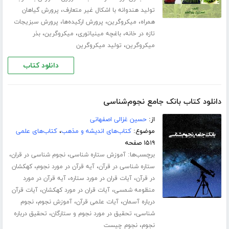
،
تولید هندوانه با اشکال غیر متعارف
پرورش گیاهان
،
،
،
همراه
میکروگرین
پرورش ارکیده‌ها
پرورش سبزیجات
،
،
،
تازه در خانه
باغچه مینیاتوری
میکروگرین
بذر
،
میکروگرین
تولید میکروگرین
دانلود کتاب
دانلود کتاب بانک جامع نجوم‌شناسی
از:
حسین غزالی اصفهانی
موضوع:
کتاب‌های اندیشه و مذهب
،
کتاب‌های علمی
۱۵۱۹ صفحه
برچسب‌ها:
،
،
آموزش ستاره شناسی
نجوم شناسی در قران
،
،
ستاره شناسی در قرآن
آیه قرآن در مورد نجوم
کهکشان
،
،
در قرآن
آیات قران در مورد ستاره
آیه قرآن در مورد
،
،
منظومه شمسی
آیات قران در مورد کهکشان
آیات قرآن
،
،
،
درباره آسمان
آیات علمی قرآن
آموزش نجوم
نجوم
،
،
شناسی
تحقیق در مورد نجوم و ستارگان
تحقیق درباره
،
نجوم
نجوم چیست