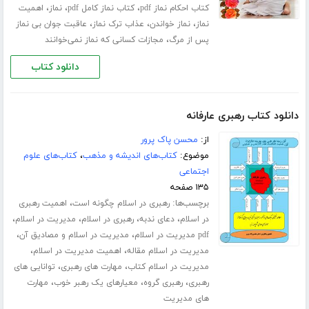
،
،
،
کتاب احکام نماز pdf
کتاب نماز کامل pdf
نماز
اهمیت
،
،
،
نماز
نماز خواندن
عذاب ترک نماز
عاقبت جوان بی نماز
،
پس از مرگ
مجازات کسانی که نماز نمی‌خوانند
دانلود کتاب
دانلود کتاب رهبری عارفانه
از:
محسن پاک پرور
موضوع:
کتاب‌های اندیشه و مذهب
،
کتاب‌های علوم
اجتماعی
۱۳۵ صفحه
برچسب‌ها:
،
رهبری در اسلام چگونه است
اهمیت رهبری
،
،
،
،
در اسلام
دعای ندبه
رهبری در اسلام
مدیریت در اسلام
،
،
pdf مدیریت در اسلام
مدیریت در اسلام و مصادیق آن
،
،
مدیریت در اسلام مقاله
اهمیت مدیریت در اسلام
،
،
مدیریت در اسلام کتاب
مهارت های رهبری
توانایی های
،
،
،
رهبری
رهبری گروه
معیارهای یک رهبر خوب
مهارت
های مدیریت