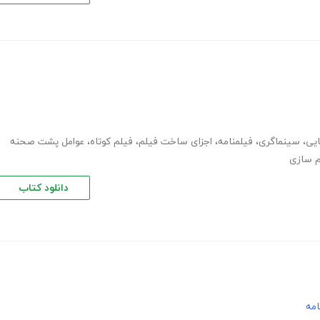
یی
،
سینماگری
،
فیلمنامه
،
اجزای ساخت فیلم
،
فیلم کوتاه
،
عوامل پشت صحنه
م سازی
دانلود کتاب
امه