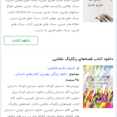
،
،
،
مدرن
انواع سبک هنری مدرن
سبک های نقاشی مدرن
،
،
سبک نقاشی رئالیسم
نقاشی سبک مدرن
معرفی انواع
،
،
،
سبکهای هنری
سبک هنری چیست
Modern art
کتاب
،
،
سبک های هنری جهان
کتاب سبک های هنری مدرن
،
،
مقاله هنر مدرن
سبک های هنری
کتاب سبک های
،
هنری
سبک های هنری به ترتیب
دانلود کتاب
دانلود کتاب قصه‌های رنگارنگ نقاشی
از:
شبنم حکیم هاشمی
موضوع:
دانلود رایگان بهترین کتاب‌های داستان
۴۵ صفحه
برچسب‌ها:
،
،
داستان کوتاه
دانلود داستان کوتاه
داستان
،
،
ایرانی
pdf داستان رایگان
دانلود داستان کوتاه برای
،
،
،
ایفون
pdf داستان رایگان
داستان فارسی
دانلود pdf
،
کتاب قصه‌های رنگارنگ نقاشی
کتاب قصه‌های رنگارنگ
،
،
،
نقاشی pdf
داستان فارسی
دانلود داستان ایرانی
داستان
،
،
های کوتاه
دانلود داستان کوتاه برای پی دی اف
دانلود