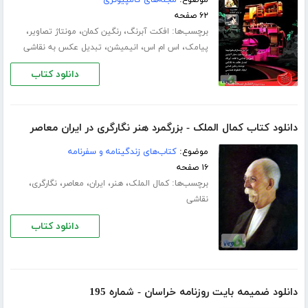
۶۲ صفحه
برچسب‌ها:
،
،
،
افکت آبرنگ
رنگین کمان
مونتاژ تصاویر
،
،
،
پیامک
اس ام اس
انیمیشن
تبدیل عکس به نقاشی
دانلود کتاب
دانلود کتاب کمال الملک - بزرگمرد هنر نگارگری در ایران معاصر
موضوع:
کتاب‌های زندگینامه و سفرنامه
۱۶ صفحه
برچسب‌ها:
،
،
،
،
،
کمال الملک
هنر
ایران
معاصر
نگارگری
نقاشی
دانلود کتاب
دانلود ضمیمه بایت روزنامه خراسان - شماره 195