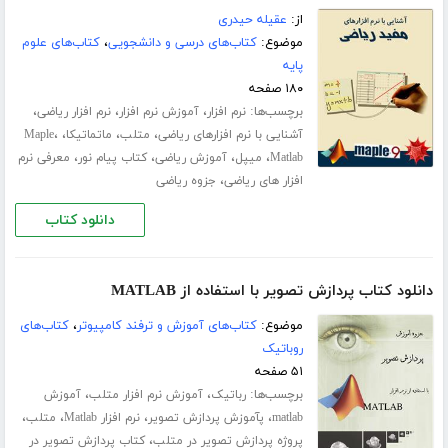
از:
عقیله حیدری
موضوع:
کتاب‌های درسی و دانشجویی
،
کتاب‌های علوم
پایه
۱۸۰ صفحه
برچسب‌ها:
،
،
،
نرم افزار
آموزش نرم افزار
نرم افزار ریاضی
،
،
،
،
آشنایی با نرم افزارهای ریاضی
متلب
ماتماتیکا
Maple
،
،
،
،
Matlab
میپل
آموزش ریاضی
کتاب پیام نور
معرفی نرم
،
افزار های ریاضی
جزوه ریاضی
دانلود کتاب
دانلود کتاب پردازش تصویر با استفاده از MATLAB
موضوع:
کتاب‌های آموزش و ترفند کامپیوتر
،
کتاب‌های
روباتیک
۵۱ صفحه
برچسب‌ها:
،
،
رباتیک
آموزش نرم افزار متلب
آموزش
،
،
،
،
matlab
پآموزش پردازش تصویر
نرم افزار Matlab
متلب
،
پروژه پردازش تصویر در متلب
کتاب پردازش تصویر در