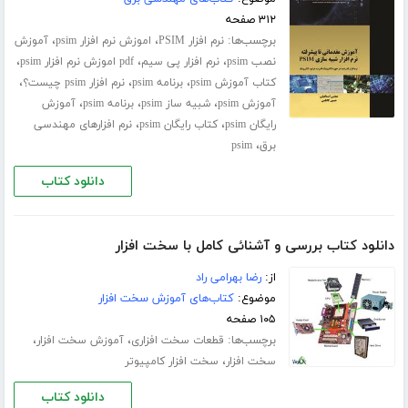
۳۱۲ صفحه
برچسب‌ها:
،
،
نرم افزار PSIM
اموزش نرم افزار psim
آموزش
،
،
،
نصب psim
نرم افزار پی سیم
pdf اموزش نرم افزار psim
،
،
،
کتاب آموزش psim
برنامه psim
نرم افزار psim چیست؟
،
،
،
آموزش psim
شبیه ساز psim
برنامه psim
آموزش
،
،
رایگان psim
کتاب رایگان psim
نرم افزارهای مهندسی
،
برق
psim
دانلود کتاب
دانلود کتاب بررسی و آشنائی کامل با سخت افزار
از:
رضا بهرامی راد
موضوع:
کتاب‌های آموزش سخت افزار
۱۰۵ صفحه
برچسب‌ها:
،
،
قطعات سخت افزاری
آموزش سخت افزار
،
سخت افزار
سخت افزار کامپیوتر
دانلود کتاب