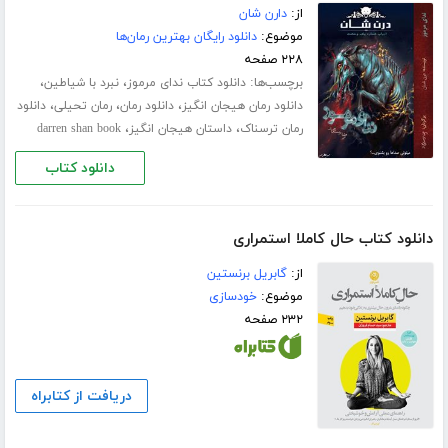
از:
دارن شان
موضوع:
دانلود رایگان بهترین رمان‌ها
۲۲۸ صفحه
برچسب‌ها:
،
،
دانلود کتاب ندای مرموز
نبرد با شیاطین
،
،
،
دانلود رمان هیجان انگیز
دانلود رمان
رمان تحیلی
دانلود
،
،
رمان ترسناک
داستان هیجان انگیز
darren shan book
دانلود کتاب
دانلود کتاب حال کاملا استمراری
از:
گابریل برنستین
موضوع:
خودسازی
۲۳۲ صفحه
دریافت از کتابراه