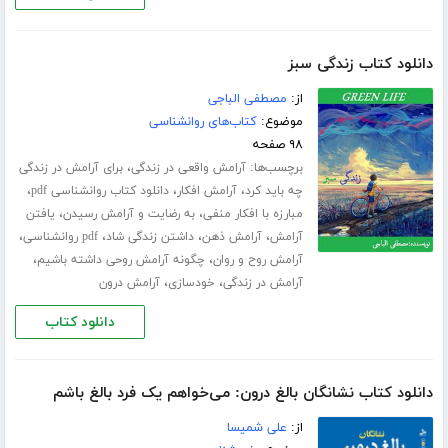
دانلود کتاب زندگی سبز
از:
مصطفی الباجی
موضوع:
کتاب‌های روانشناسی
۹۸ صفحه
برچسب‌ها:
،
آرامش واقعی در زندگی
برای آرامش در زندگی
،
،
،
چه باید کرد
آرامش افکار
دانلود کتاب روانشناسی pdf
،
،
مبارزه با افکار منفی
به رضایت و آرامش رسیدن
یافتن
،
،
،
،
آرامش
آرامش ذهن
داشتن زندگی شاد
pdf روانشناسی
،
،
آرامش روح و روان
چگونه آرامش روحی داشته باشیم
،
،
آرامش در زندگی
خودسازی
آرامش درون
دانلود کتاب
دانلود کتاب نشانگان بالغ درون: می‌خواهم یک فرد بالغ باشم
از:
علی شمیسا