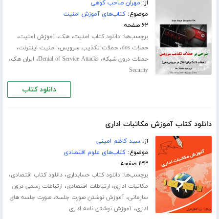
از:
مهران صاحب کوهی
موضوع:
کتاب‌های آموزش امنیت
۶۲ صفحه
برچسب‌ها:
،
،
،
دانلود کتاب امنیت
هک
آموزش امنیت
،
،
،
حملات dos
حملات تکذیب سرویس
امنیت اینترنت
،
،
،
حملات درون شبکه
Denial of Service Attacks
ایران هک
Security
دانلود کتاب
دانلود کتاب آموزش مکاتبات اداری
از:
سید کاظم امینی
موضوع:
کتاب‌های علوم اقتصادی
۱۳۳ صفحه
برچسب‌ها:
،
،
دانلود کتاب حسابداری
دانلود کتاب اقتصادی
،
،
مکاتبات اداری
ارتباطات اقتصادی
ارتباطات رسمی درون
،
،
سازمانی
آموزش نوشتن صورت جلسه
صورت جلسه های
،
اداری
آموزش نوشتن نامه اداری