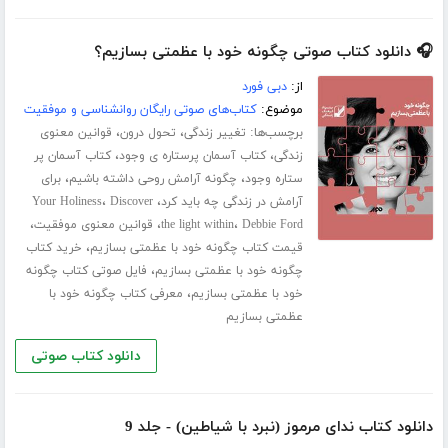
🎧 دانلود کتاب صوتی چگونه خود با عظمتی بسازیم؟
از:
دبی فورد
موضوع:
کتاب‌های صوتی رایگان روانشناسی و موفقیت
برچسب‌ها:
،
،
تغییر زندگی
تحول درون
قوانین معنوی
،
،
زندگی
کتاب آسمان پرستاره ی وجود
کتاب آسمان پر
،
،
ستاره وجود
چگونه آرامش روحی داشته باشیم
برای
،
،
آرامش در زندگی چه باید کرد
Discover
Your Holiness
،
،
،
Debbie Ford
the light within
قوانین معنوی موفقیت
،
قیمت کتاب چگونه خود با عظمتی بسازیم
خرید کتاب
،
چگونه خود با عظمتی بسازیم
فایل صوتی کتاب چگونه
،
خود با عظمتی بسازیم
معرفی کتاب چگونه خود با
عظمتی بسازیم
دانلود کتاب صوتی
دانلود کتاب ندای مرموز (نبرد با شیاطین) - جلد 9