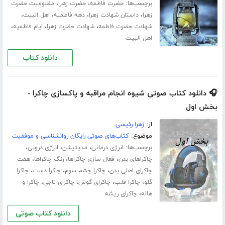
برچسب‌ها:
،
،
حضرت فاطمه
حضرت زهرا
مظلومیت حضرت
،
،
،
،
زهرا
داستان شهادت زهرا
دهه فاطمیه
اهل البیت
،
،
،
شهادت حضرت فاطمه
شهادت حضرت زهرا
ایام فاطمیه
اهل البیت
دانلود کتاب
🎧 دانلود کتاب صوتی شیوه انجام مراقبه و پاکسازی چاکرا -
بخش اول
از:
زهرا رئیسی
موضوع:
کتاب‌های صوتی رایگان روانشناسی و موفقیت
برچسب‌ها:
،
،
،
انرژی درمانی
مدیتیشن
انرژی درونی
،
،
،
چاکراهای بدن
فعال سازی چاکراها
رنگ چاکراها
هفت
،
،
،
چاکرای اصلی بدن
چاکرا چشم سوم
چاکرا دست
چاکرا
،
،
،
،
گلو
چاکرا قلب
چاکرای گوش
چاکرای تاجی
چاکرا و
،
هاله
چاکرای ریشه
دانلود کتاب صوتی