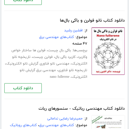
دانلود کتاب
دانلود کتاب نانو فولرن و باکی بال‌ها
از:
افشین رشید
موضوع:
کتاب‌های مهندسی برق
۴۷ صفحه
برچسب‌ها:
،
باکی بال چیست
فولرن ها ساختار خواص
،
،
،
وکاربرد
کاربرد باکی بال
فولرن چیست
تاریخچه نانو
،
،
الکترونیک
مهندسی نانو فناوری گرایش نانو الکترونیک
،
تاریخچه نانو فناوری
مهندسی برق گرایش نانو
،
الکترونیک
nano fullerene
دانلود کتاب
دانلود کتاب مهندسی رباتیک - سنسورهای ربات
از:
حمیدرضا رضایی ندامانی
موضوع:
کتاب‌های مهندسی برق
،
کتاب‌های روباتیک