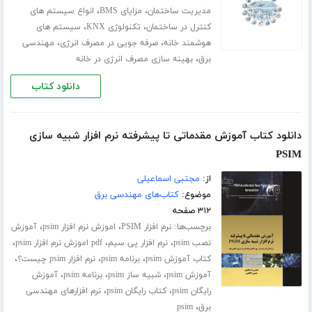
،
،
مدیریت ساختمان
مزایای BMS
انواع سیستم های
،
،
کنترل در ساختمان
تکنولوژی KNX
سیستم های
،
،
هوشمند خانه
صرفه جویی در مصرف انرژی
مهندسی
،
برق
بهینه سازی مصرف انرژی در خانه
دانلود کتاب
دانلود کتاب آموزش مقدماتی تا پیشرفته نرم افزار شبیه سازی
PSIM
از:
مجتبی اسماعیلی
موضوع:
کتاب‌های مهندسی برق
۳۱۲ صفحه
برچسب‌ها:
،
،
نرم افزار PSIM
اموزش نرم افزار psim
آموزش
،
،
،
نصب psim
نرم افزار پی سیم
pdf اموزش نرم افزار psim
،
،
،
کتاب آموزش psim
برنامه psim
نرم افزار psim چیست؟
،
،
،
آموزش psim
شبیه ساز psim
برنامه psim
آموزش
،
،
رایگان psim
کتاب رایگان psim
نرم افزارهای مهندسی
،
برق
psim