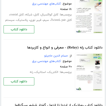
موضوع:
کتاب‌های مهندسی برق
۱۸ صفحه
برچسب‌ها:
،
،
،
،
کابل کواکسیال
کابل
شبکه
کابل coaxial
،
،
،
،
،
کابل Twisted
pair
سیم
فیبر نوری
پلاستیک
سیستم
دانلود کتاب
دانلود کتاب رله (Relay) - معرفی و انواع و کاربردها
از:
حسام الدین حاجیلو
موضوع:
کتاب‌های مهندسی برق
۲۰ صفحه
برچسب‌ها:
،
،
الکتریک
استاتیک
رله
دانلود کتاب
دانلود کتاب روباتیک از ابتدا تا انتها - گفتار ششم سیگنالها