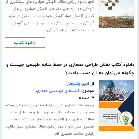
،
،
pdf
دانلود رایگان مقاله آلودگی هوا
راه های پیشگیری از
،
،
آلودگی هوا
راه های مقابله با آلودگی هوا
روش های
،
،
کنترل آلودگی هوا
آلودگی هوا چیست
تحقیق در مورد
،
،
آلودگی هوا
منابع الودگی هوا
عوامل انسانی آلودگی
،
هوا
مقاله کوتاه درباره آلودگی هوا
دانلود کتاب
دانلود کتاب نقش طراحی معماری در حفظ منابع طبیعی چیست و
چگونه می‌توان به آن دست یافت؟
از:
امین بلندرفتار
موضوع:
کتاب‌های مهندسی معماری
۱۳ صفحه
برچسب‌ها:
،
،
معماری مدرن
رابطه معماری و محیط زیست
،
،
معماری و توسعه پایدار
معماری سبز و محیط زیست
،
،
مقاله معماری سبز pdf
ساختمان های سبز pdf
مقاله
،
،
معماری سبز pdf
دانلود رایگان مقاله معماری سبز
دانلود
رایگان مقالات معماری pdf