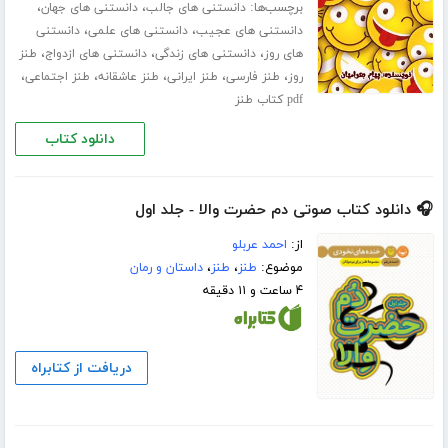
برچسب‌ها:
،
،
دانستنی های جالب
دانستنی های جهان
،
،
دانستنی های عجیب
دانستنی های علمی
دانستنی
،
،
،
های روز
دانستنی های زندگی
دانستنی های ازدواج
طنز
،
،
،
،
،
روز
طنز فارسی
طنز ایرانی
طنز عاشقانه
طنز اجتماعی
pdf کتاب طنز
دانلود کتاب
🎧 دانلود کتاب صوتی دم حضرت والا - جلد اول
از:
احمد عربلو
موضوع:
طنز
،
طنز
،
داستان و رمان
۴ ساعت و ۱۱ دقیقه
دریافت از کتابراه