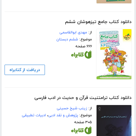
دانلود کتاب جامع تیزهوشان ششم
از:
مهدی ابوالقاسمی
موضوع:
ششم دبستان
۶۶۶ صفحه
دریافت از کتابراه
دانلود کتاب ترامتنیت قرآن و حدیث در ادب فارسی
از:
زینب شیخ حسینی
موضوع:
پژوهش و نقد ادبی
،
ادبیات تطبیقی
۳۰۵ صفحه