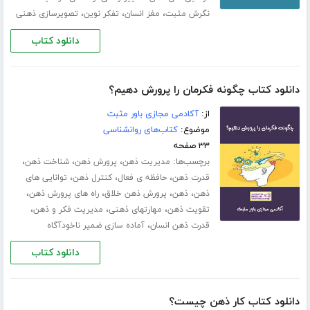
،
،
،
نگرش مثبت
مغز انسان
تفکر نوین
تصویرسازی ذهنی
دانلود کتاب
دانلود کتاب چگونه فکرمان را پرورش دهیم؟
از:
آکادمی مجازی باور مثبت
موضوع:
کتاب‌های روانشناسی
۳۳ صفحه
برچسب‌ها:
،
،
،
مدیریت ذهن
پرورش ذهن
شناخت ذهن
،
،
،
قدرت ذهن
حافظه ی فعال
کنترل ذهن
توانایی های
،
،
،
،
ذهن
ذهن
پرورش ذهن خلاق
راه های پرورش ذهن
،
،
،
تقویت ذهن
مهارت­های ذهنی
مدیریت فکر و ذهن
،
قدرت ذهن انسان
آماده سازی ضمیر ناخودآگاه
دانلود کتاب
دانلود کتاب کار ذهن چیست؟