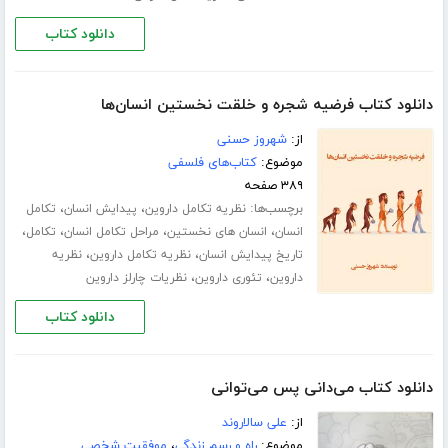
دانلود کتاب
دانلود کتاب فرضیه شجره و خلقت نخستین انسان‌ها
از:
شهروز حسنی
موضوع:
کتاب‌های فلسفی
۳۸۹ صفحه
برچسب‌ها:
،
،
نظریه تکامل داروین
پیدایش انسان
تکامل
،
،
،
،
انسان
انسان های نخستین
مراحل تکامل انسان
تکامل
،
،
تاریخ پیدایش انسان
نظریه تکامل داروین
نظریه
،
،
داروین
تئوری داروین
نظریات چارلز داروین
دانلود کتاب
دانلود کتاب می‌دانی پس می‌توانی
از:
على سالاروند
موضوع:
راه و رسم زندگی
،
موفقیت شخصی