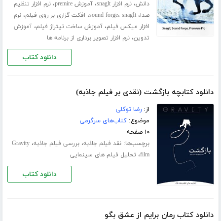
،
،
،
دانش
نرم افزار snaglt
آموزش premire
نرم افزار تنظیم
،
،
،
،
صدا
snagIt
sound forge
افکت گزاری بر روی فیلم
نرم
،
،
افزار میکس فیلم
آموزش ساخت تیتراژ فیلم
آموزش
،
تدوین
نرم افزار تصویر برداری از برنامه ها
دانلود کتاب
دانلود کتابچه بازگشت (نقدی بر فیلم جاذبه)
از:
رضا توکلی
موضوع:
کتاب‌های سرگرمی
۱۰ صفحه
برچسب‌ها:
،
،
نقد فیلم جاذبه
بررسی فیلم جاذبه
Gravity
،
film
تحلیل فیلم های سینمایی
دانلود کتاب
دانلود کتاب رمان برایم از عشق بگو