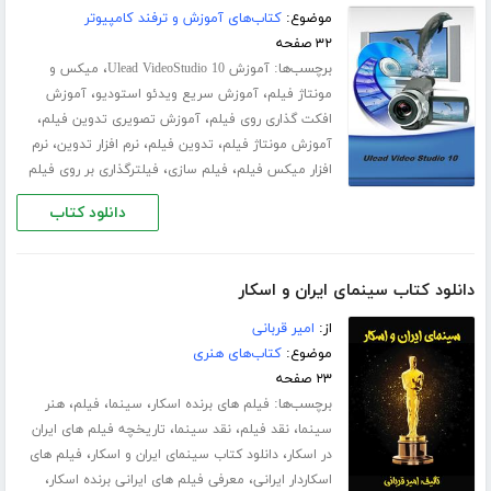
موضوع:
کتاب‌های آموزش و ترفند کامپیوتر
۳۲ صفحه
برچسب‌ها:
،
آموزش Ulead VideoStudio 10
میکس و
،
،
مونتاژ فیلم
آموزش سریع ویدئو استودیو
آموزش
،
،
افکت گذاری روی فیلم
آموزش تصویری تدوین فیلم
،
،
،
آموزش مونتاژ فیلم
تدوین فیلم
نرم افزار تدوین
نرم
،
،
افزار میکس فیلم
فیلم سازی
فیلترگذاری بر روی فیلم
دانلود کتاب
دانلود کتاب سینمای ایران و اسکار
از:
امیر قربانی
موضوع:
کتاب‌های هنری
۲۳ صفحه
برچسب‌ها:
،
،
،
فیلم های برنده اسکار
سینما
فیلم
هنر
،
،
،
سینما
نقد فیلم
نقد سینما
تاریخچه فیلم های ایران
،
،
در اسکار
دانلود کتاب سینمای ایران و اسکار
فیلم های
،
،
اسکاردار ایرانی
معرفی فیلم های ایرانی برنده اسکار