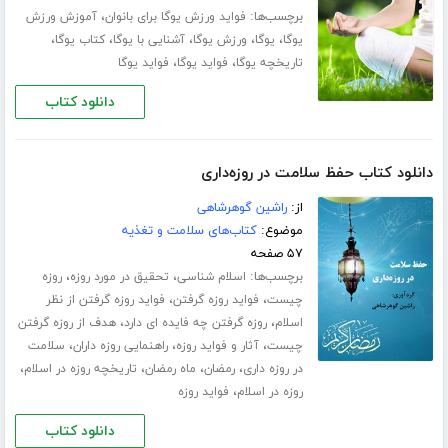
برچسب‌ها:
،
فواید ورزش یوگا برای بانوان
آموزش ورزش
،
،
،
،
،
یوگا
یوگا
ورزش یوگا
آشنایی با یوگا
کتاب یوگا
،
،
تاریخچه یوگا
فواید یوگا
فواید یوگا
دانلود کتاب
دانلود کتاب حفظ سلامت در روزه‌داری
از:
راشین گوهرشاهی
موضوع:
کتاب‌های سلامت و تغذیه
۵۷ صفحه
برچسب‌ها:
،
،
اسلام شناسی
تحقیق در مورد روزه
روزه
،
،
چیست
فواید روزه گرفتن
فواید روزه گرفتن از نظر
،
،
اسلام
روزه گرفتن چه فایده ای دارد
هدف از روزه گرفتن
،
،
،
چیست
آثار و فواید روزه
راهنمایی روزه داران
سلامت
،
،
،
،
در روزه داری
رمضان
ماه رمضان
تاریخچه روزه در اسلام
،
روزه در اسلام
فواید روزه
دانلود کتاب