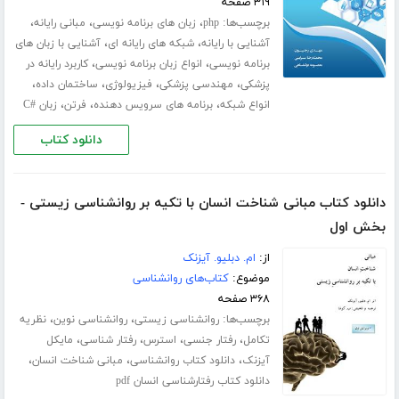
۳۱۹ صفحه
برچسب‌ها:
،
،
،
php
زبان های برنامه نویسی
مبانی رایانه
،
،
آشنایی با رایانه
شبکه های رایانه ای
آشنایی با زبان های
،
،
برنامه نویسی
انواع زبان برنامه نویسی
کاربرد رایانه در
،
،
،
،
پزشکی
مهندسی پزشکی
فیزیولوژی
ساختمان داده
،
،
،
انواع شبکه
برنامه های سرویس دهنده
فرتن
زبان #C
دانلود کتاب
دانلود کتاب مبانی شناخت انسان با تکیه بر روانشناسی زیستی -
بخش اول
از:
ام. دبلیو. آیزنک
موضوع:
کتاب‌های روانشناسی
۳۶۸ صفحه
برچسب‌ها:
،
،
روانشناسی زیستی
روانشناسی نوین
نظریه
،
،
،
،
تکامل
رفتار جنسی
استرس
رفتار شناسی
مایکل
،
،
،
آیزنک
دانلود کتاب روانشناسی
مبانی شناخت انسان
دانلود کتاب رفتارشناسی انسان pdf