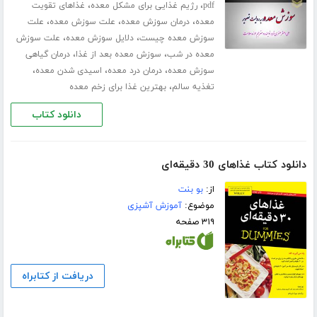
،
،
pdf
رژیم غذایی برای مشکل معده
غذاهای تقویت
،
،
،
معده
درمان سوزش معده
علت سوزش معده
علت
،
،
سوزش معده چیست
دلایل سوزش معده
علت سوزش
،
،
معده در شب
سوزش معده بعد از غذا
درمان گیاهی
،
،
،
سوزش معده
درمان درد معده
اسیدی شدن معده
،
تغذیه سالم
بهترین غذا برای زخم معده
دانلود کتاب
دانلود کتاب غذاهای 30 دقیقه‌ای
از:
بو بنت
موضوع:
آموزش آشپزی
۳۱۹ صفحه
دریافت از کتابراه