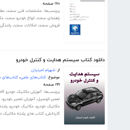
۱۷۰ صفحه
برچسب‌ها:
مشخصات فنی سمند
،
مقا
راهنمای سمند
،
انواع خودرو سمند
،
مک
فروش سمند
،
امکانات سمند
،
رانندگی
دانلود کتاب سیستم هدایت و کنترل خودرو
از:
شهرام امینیان
موضوع:
کتاب‌های علمی
،
کتاب‌های د
۱۹۹ صفحه
برچسب‌ها:
آموزش مکانیک خودرو pdf
تعمیر اتومبیل
،
آموزش تعمیر خودرو
،
آ
مکانیک خودرو
،
مکانیک خودرو
،
رشته
کاردانش
،
کتاب های رشته مکانیک د