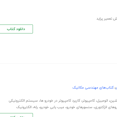
ش تعمیر پراید
دانلود کتاب
،
کتاب‌های مهندسی مکانیک
شین
،
اتومبیل
،
کامپیوتر
،
کاربرد کامپیوتر در خودرو ها
،
سیستم الکترونیکی
وهای انژکتوری
،
سنسورهای خودرو
،
عیب یابی خودرو
،
رله
،
الکترونیک