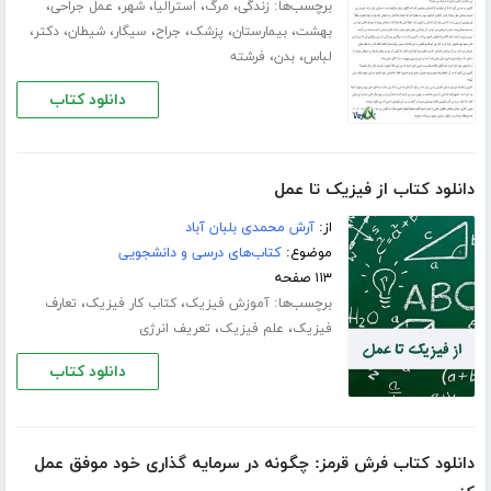
برچسب‌ها:
،
،
،
،
،
زندگی
مرگ
استرالیا
شهر
عمل جراحی
،
،
،
،
،
،
،
بهشت
بیمارستان
پزشک
جراح
سیگار
شیطان
دکتر
،
،
لباس
بدن
فرشته
دانلود کتاب
دانلود کتاب از فیزیک تا عمل
از:
آرش محمدی بلبان آباد
موضوع:
کتاب‌های درسی و دانشجویی
۱۱۳ صفحه
برچسب‌ها:
،
،
آموزش فیزیک
کتاب کار فیزیک
تعارف
،
،
فیزیک
علم فیزیک
تعریف انرژی
دانلود کتاب
دانلود کتاب فرش قرمز: چگونه در سرمایه گذاری خود موفق عمل