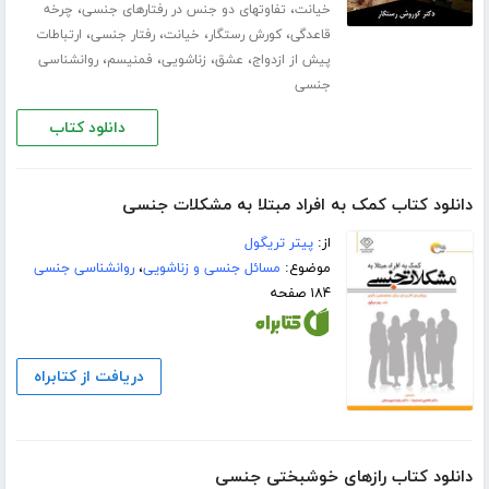
،
،
خیانت
تفاوتهای دو جنس در رفتارهای جنسی
چرخه
،
،
،
،
قاعدگی
کورش رستگار
خیانت
رفتار جنسی
ارتباطات
،
،
،
،
پیش از ازدواج
عشق
زناشویی
فمنیسم
روانشناسی
جنسی
دانلود کتاب
دانلود کتاب کمک به افراد مبتلا به مشکلات جنسی
از:
پیتر تریگول
موضوع:
مسائل جنسی و زناشویی
،
روانشناسی جنسی
۱۸۴ صفحه
دریافت از کتابراه
دانلود کتاب رازهای خوشبختی جنسی