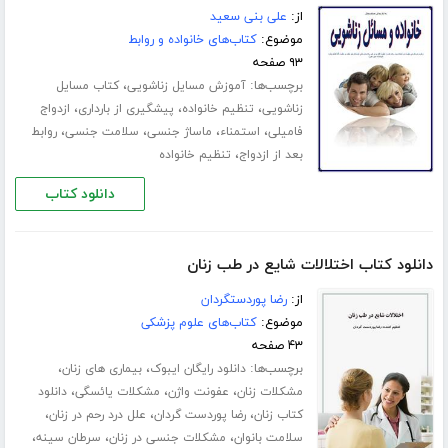
از:
علی بنی سعید
موضوع:
کتاب‌های خانواده و روابط
۹۳ صفحه
برچسب‌ها:
،
آموزش مسایل زناشویی
کتاب مسایل
،
،
،
زناشویی
تنظیم خانواده
پیشگیری از بارداری
ازدواج
،
،
،
،
فامیلی
استمناء
ماساژ جنسی
سلامت جنسی
روابط
،
بعد از ازدواج
تنظیم خانواده
دانلود کتاب
دانلود کتاب اختلالات شایع در طب زنان
از:
رضا پوردستگردان
موضوع:
کتاب‌های علوم پزشکی
۴۳ صفحه
برچسب‌ها:
،
،
دانلود رایگان ایبوک
بیماری های زنان
،
،
،
مشکلات زنان
عفونت واژن
مشکلات یائسگی
دانلود
،
،
،
کتاب زنان
رضا پوردست گردان
علل درد رحم در زنان
،
،
،
سلامت بانوان
مشکلات جنسی در زنان
سرطان سینه