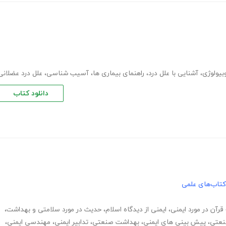
بیولوژی
،
آشنایی با علل درد
،
راهنمای بیماری ها
،
آسیب شناسی
،
علل درد عضلانی
دانلود کتاب
کتاب‌های علمی
 قرآن در مورد ایمنی
،
ایمنی از دیدگاه اسلام
،
حدیث در مورد سلامتی و بهداشت
،
نعتی
،
پیش بینی های ایمنی
،
بهداشت صنعتی
،
تدابیر ایمنی
،
مهندسی ایمنی
،