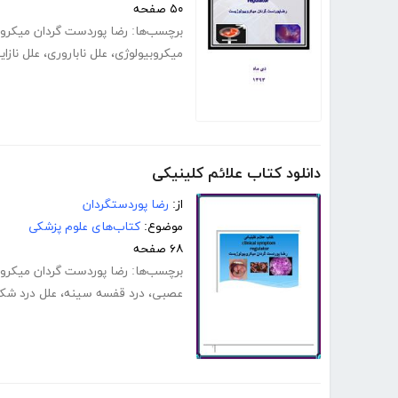
۵۰ صفحه
برچسب‌ها:
رضا پوردست گردان میکرو
میکروبیولوژی
،
علل ناباروری
،
علل نازای
دانلود کتاب علائم کلینیکی
از:
رضا پوردستگردان
موضوع:
کتاب‌های علوم پزشکی
۶۸ صفحه
برچسب‌ها:
رضا پوردست گردان میکرو
عصبی
،
درد قفسه سینه
،
علل درد شک