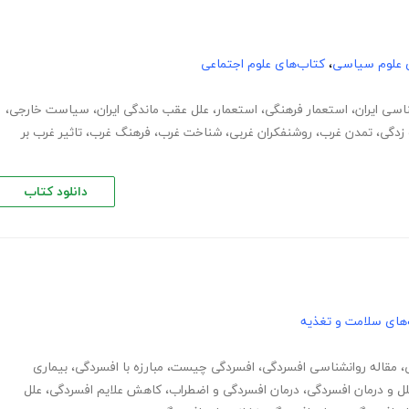
 علوم سیاسی
،
کتاب‌های علوم اجتماعی
سی ایران
،
استعمار فرهنگی
،
استعمار
،
علل عقب ماندگی ایران
،
سیاست خارجی
،
زدگی
،
تمدن غرب
،
روشنفکران غربی
،
شناخت غرب
،
فرهنگ غرب
،
تاثیر غرب بر
دانلود کتاب
های سلامت و تغذیه
،
مقاله روانشناسی افسردگی
،
افسردگی چیست
،
مبارزه با افسردگی
،
بیماری
ل و درمان افسردگی
،
درمان افسردگی و اضطراب
،
کاهش علایم افسردگی
،
علل