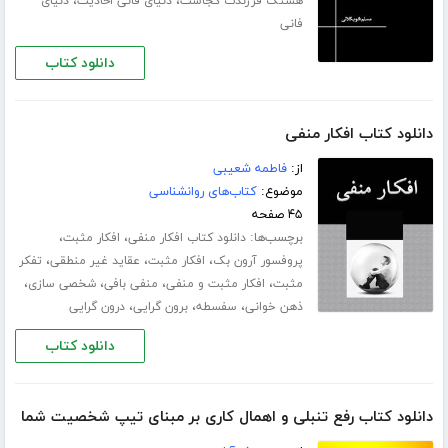
،
،
هشتگ فرزندت کجاست
دنیای فانی احادیث
دنیای
فانی
دانلود کتاب
دانلود کتاب افکار منفی
از:
فاطمه شعیبی
موضوع:
کتاب‌های روانشناسی
۴۵ صفحه
برچسب‌ها:
،
،
دانلود کتاب افکار منفی
افکار مثبت
،
،
،
پروفسور آرون بک
افکار مثبت
عقاید غیر منطقی
تفکر
،
،
،
،
مثبت
افکار مثبت و منفی
منفی بافی
شخصی سازی
،
،
،
ذهن خوانی
سفسطه
برون گرایی
درون گرایی
دانلود کتاب
دانلود کتاب رفع تنبلی و اهمال کاری بر مبنای تیپ شخصیت شما