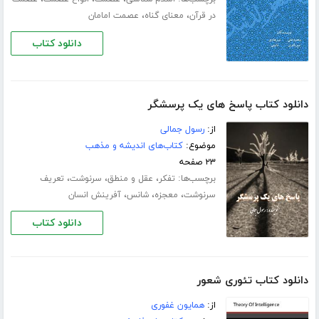
،
،
در قرآن
معنای گناه
عصمت امامان
دانلود کتاب
دانلود کتاب پاسخ های یک پرسشگر
از:
رسول جمالی
موضوع:
کتاب‌های اندیشه و مذهب
۲۳ صفحه
برچسب‌ها:
،
،
،
تفکر
عقل و منطق
سرنوشت
تعریف
،
،
،
سرنوشت
معجزه
شانس
آفرینش انسان
دانلود کتاب
دانلود کتاب تئوری شعور
از:
همایون غفوری