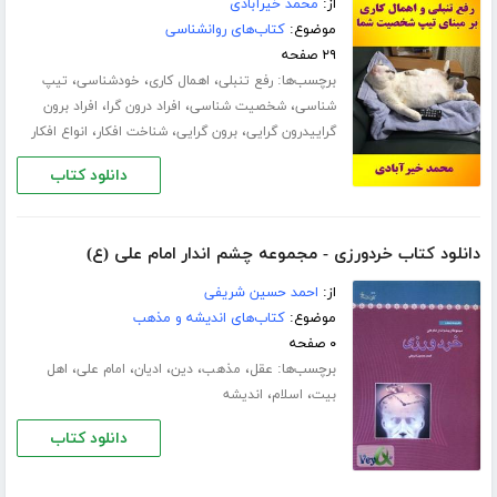
از:
محمد خیرآبادی
موضوع:
کتاب‌های روانشناسی
۲۹ صفحه
برچسب‌ها:
،
،
،
رفع تنبلی
اهمال کاری
خودشناسی
تیپ
،
،
،
شناسی
شخصیت شناسی
افراد درون گرا
افراد برون
،
،
،
گراییدرون گرایی
برون گرایی
شناخت افکار
انواع افکار
دانلود کتاب
دانلود کتاب خردورزی - مجموعه چشم اندار امام علی (ع)
از:
احمد حسین شریفی
موضوع:
کتاب‌های اندیشه و مذهب
۰ صفحه
برچسب‌ها:
،
،
،
،
،
عقل
مذهب
دین
ادیان
امام علی
اهل
،
،
بیت
اسلام
اندیشه
دانلود کتاب