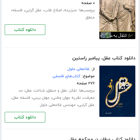
۰ صفحه
برچسب‌ها:
،
،
،
،
مدرنیته
اصلاح طلب
عقل گرایی
فلسفه
منطق
دانلود کتاب
دانلود کتاب عقل، پیامبر راستین
از:
غلامعلی ملول
موضوع:
کتاب‌های فلسفی
۲۷۶ صفحه
برچسب‌ها:
،
،
،
تفکر
عقل و منطق
شناخت عقل
حد
،
،
،
،
معرفت
نظریه جهان وطنی
جهان بینی
فلسفه عقل
،
عقل گرایی
مهندس غلامعلی ملول
دانلود کتاب
دانلود کتاب عرفان در محکمه عقل