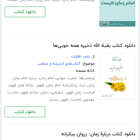
دانلود کتاب
دانلود کتاب بقیة الله ذخیره همه خوبی‌ها
از:
ناصر نظارات
موضوع:
کتاب‌های اندیشه و مذهب
۵۸۸ صفحه
برچسب‌ها:
،
،
،
حضرت مهدی
امام زمان
درباره امام زمان
،
،
،
،
پایان دنیا
زندگینامه امام زمان
ظهور
نشانه های ظهور
،
،
،
،
،
قیامت
زمان ظهور
سفیانی
دجال
علائم ظهور
احادیث
،
،
مهدوی
احادیث ظهور
حدیث
دانلود کتاب
دانلود کتاب دربارۀ زمان: زروان بیکرانه