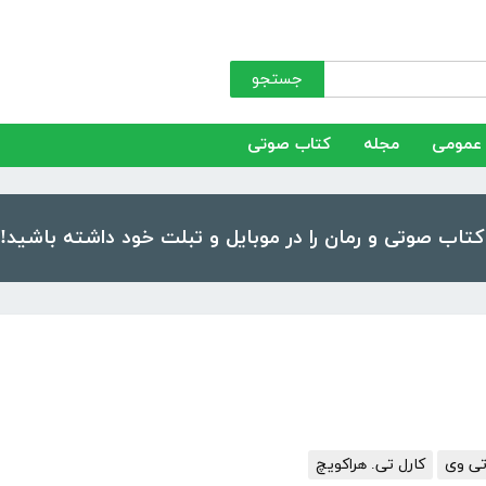
جستجو
عمومی
مجله
کتاب صوتی
تی وی
کارل تی. هراکویچ