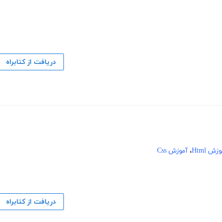
دریافت از کتابراه
زش Html
،
آموزش Css
دریافت از کتابراه