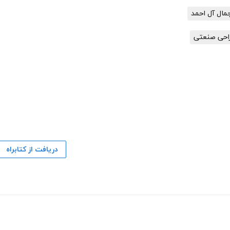
مال آل احمد
احی صنعتی
دریافت از کتابراه