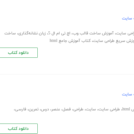
 سایت
احی سایت
،
آموزش ساخت قالب وب
،
اچ تی ام ال 5
،
زبان نشانه‌گذاری
،
ساخت
وزش سریع طراحی سایت
،
کتاب آموزش جامع html
دانلود کتاب
 سایت
htm
،
طراحی سایت
،
سایت
،
طراحی
،
فصل
،
عنصر
،
درس
،
تمرین
،
فارسی
،
دانلود کتاب