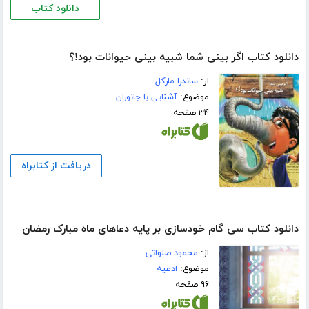
دانلود کتاب
دانلود کتاب اگر بینی شما شبیه بینی حیوانات بود!؟
از:
ساندرا مارکل
موضوع:
آشنایی با جانوران
۳۴ صفحه
دریافت از کتابراه
دانلود کتاب سی گام خودسازی بر پایه دعاهای ماه مبارک رمضان
از:
محمود صلواتی
موضوع:
ادعیه
۹۶ صفحه