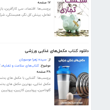
۱۷ صفحه
برچسب‌ها:
اقتصاد
،
سی کارآفرین
،
باز
تعامل
،
بینش کل نگر
،
همبستگی
،
شرک
دانلود کتاب مکمل‌های غذایی ورزشی
از:
سیده زهرا موسویان
موضوع:
کتاب‌های سلامت و تغذیه
،
ک
۳۸ صفحه
برچسب‌ها:
آشنایی با مکمل های بدنس
مکمل غذایی
،
بهترین مکمل های بدنس
گلوتامین
،
پروتیین کازیین
،
پروتیین 