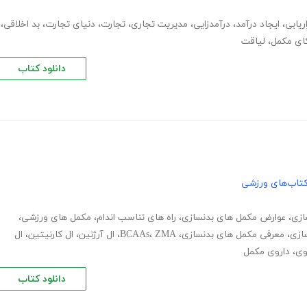
اریابی
،
ایجاد درآمد
،
درآمدزایی
،
مدیریت تجاری
،
تجارت
،
دنیای تجارت
،
بد اخلاقی
،
ای مکمل
،
لیاقت
دانلود کتاب
تاب‌های ورزشی
ازی
،
عوارض مکمل های بدنسازی
،
راه های تناسب اندام
،
مکمل های ورزشی
،
ازی
،
معرفی مکمل های بدنسازی
،
ZMA
،
BCAAs
،
ال آرژنین
،
ال کارنیتین
،
ال
وی
،
داروی مکمل
دانلود کتاب