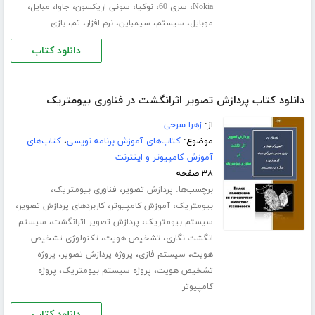
،
،
،
،
،
،
Nokia
سری 60
نوکیا
سونی اریکسون
جاوا
مبایل
،
،
،
،
،
موبایل
سیستم
سیمباین
نرم افزار
تم
بازی
دانلود کتاب
دانلود کتاب پردازش تصویر اثرانگشت در فناوری بیومتریک
از:
زهرا سرخی
موضوع:
کتاب‌های آموزش برنامه نویسی
،
کتاب‌های
آموزش کامپیوتر و اینترنت
۳۸ صفحه
برچسب‌ها:
،
،
پردازش تصویر
فناوری بیومتریک
،
،
،
بیومتریک
آموزش کامپیوتر
کاربردهای پردازش تصویر
،
،
سیستم بیومتریک
پردازش تصویر اثرانگشت
سیستم
،
،
انگشت نگاری
تشخیص هویت
تکنولوژی تشخیص
،
،
،
هویت
سیستم فازی
پروژه پردازش تصویر
پروژه
،
،
تشخیص هویت
پروژه سیستم بیومتریک
پروژه
کامپیوتر
دانلود کتاب