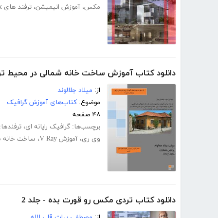
مکس
،
آموزش انیمیشن
،
ترفند های 3dmax
دانلود کتاب آموزش ساخت خانه شمالی در محیط ت
از:
میلاد جلالوند
موضوع:
کتاب‌های آموزش گرافیک
۴۸ صفحه
برچسب‌ها:
گرافیک رایانه ای
،
ترفندهای max
وی ری
،
آموزش V Ray
،
ساخت خانه سه 
دانلود کتاب تردی مکس رو قورت بده - جلد 2
از:
مصطفی بیات قلی لاله