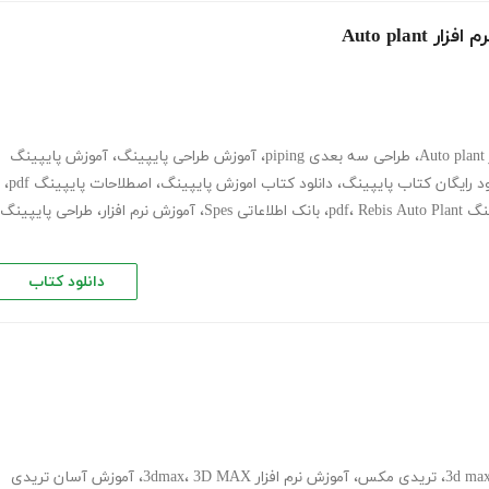
Auto pla
A
،
طراحی سه بعدی piping
،
آموزش طراحی پایپینگ
،
آموزش پایپینگ
ود رایگان کتاب پایپینگ
،
دانلود کتاب اموزش پایپینگ
،
اصطلاحات پایپینگ pdf
،
 pdf
Rebis Auto Plant
،
،
بانک اطلاعاتی Spes
،
آموزش نرم افزار
،
طراحی پایپینگ
دانلود کتاب
،
تریدی مکس
،
آموزش نرم افزار 3dmax
3D MAX
،
،
آموزش آسان تریدی