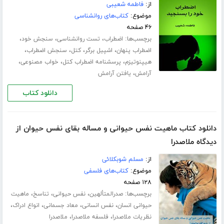
از:
فاطمه شعیبی
موضوع:
کتاب‌های روانشناسی
۴۶ صفحه
برچسب‌ها:
،
،
،
اضطراب
تست روانشناسی
سنجش خود
،
،
،
،
اضطراب پنهان
اشپیل برگر
کتل
سنجش اضطراب
،
،
،
هیپنوتیزم
پرسشنامه اضطراب کتل
خواب مصنوعی
،
آرامش
یافتن آرامش
دانلود کتاب
دانلود کتاب ماهیت نفس حیوانی و مساله بقای نفس حیوان از
دیدگاه ملاصدرا
از:
مسلم شوبکلائی
موضوع:
کتاب‌های فلسفی
۱۲۸ صفحه
برچسب‌ها:
،
،
،
صدرالمتألهین
نفس حیوانی
تناسخ
ماهیت
،
،
،
،
حیوانی انسان
نفس انسانی
معاد جسمانی
انواع ادراک
،
،
نظریات ملاصدرا
فلسفه ملاصدرا
ملاصدرا