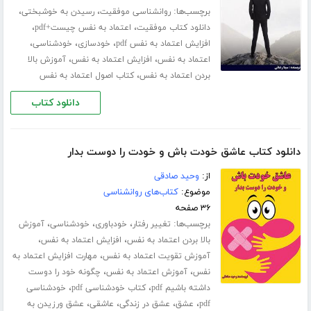
برچسب‌ها:
،
،
روانشناسی موفقیت
رسیدن به خوشبختی
،
،
دانلود کتاب موفقیت
اعتماد به نفس چیست+pdf
،
،
،
افزایش اعتماد به نفس pdf
خودسازی
خودشناسی
،
،
اعتماد به نفس
افزایش اعتماد به نفس
آموزش بالا
،
بردن اعتماد به نفس
کتاب اصول اعتماد به نفس
دانلود کتاب
دانلود کتاب عاشق خودت باش و خودت را دوست بدار
از:
وحید صادقی
موضوع:
کتاب‌های روانشناسی
۳۶ صفحه
برچسب‌ها:
،
،
،
تغییر رفتار
خودباوری
خودشناسی
آموزش
،
،
بالا بردن اعتماد به نفس
افزایش اعتماد به نفس
،
آموزش تقویت اعتماد به نفس
مهارت افزایش اعتماد به
،
،
نفس
آموزش اعتماد به نفس
چگونه خود را دوست
،
،
داشته باشیم pdf
کتاب خودشناسی pdf
خودشناسی
،
،
،
،
pdf
عشق
عشق در زندگی
عاشقی
عشق ورزیدن به