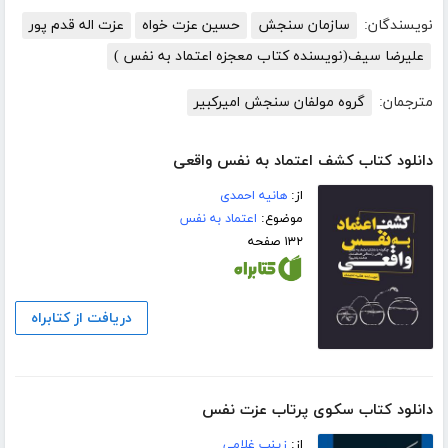
نویسندگان:
سازمان سنجش
حسین عزت خواه
عزت اله قدم پور
علیرضا سیف(نویسنده کتاب معجزه اعتماد به نفس )
مترجمان:
گروه مولفان سنجش امیرکبیر
دانلود کتاب کشف اعتماد به نفس واقعی
از:
هانیه احمدی
موضوع:
اعتماد به نفس
۱۳۲ صفحه
دریافت از کتابراه
دانلود کتاب سکوی پرتاب عزت ‌نفس
از:
زینب غلامی