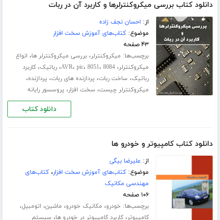
دانلود کتاب بررسی میکروکنترلرها و کاربرد آن در ربات
از:
احسان نجف زاده
موضوع:
کتاب‌های آموزش سخت افزار
۴۳ صفحه
برچسب‌ها:
،
،
میکروکنترلر
بررسی میکروکنترلر ها
انواع
،
،
،
،
،
،
میکروکنترلر
8084
8051
pic
AVR
رباتیک
کاربرد
،
،
،
،
رباتیک
ساخت ربات
پردازنده های ربات
پردازنده
،
،
میکروکنترلر چیست
سخت افزار
پروسسور رایانه
دانلود کتاب
دانلود کتاب کامپیوتر و خودرو ها
از:
علیرضا بیگی
موضوع:
کتاب‌های آموزش سخت افزار
،
کتاب‌های
مهندسی مکانیک
۱۰۶ صفحه
برچسب‌ها:
،
،
،
،
خودرو
مکانیک خودرو
ماشین
اتومبیل
،
،
کامپیوتر
کاربرد کامپیوتر در خودرو ها
سیستم